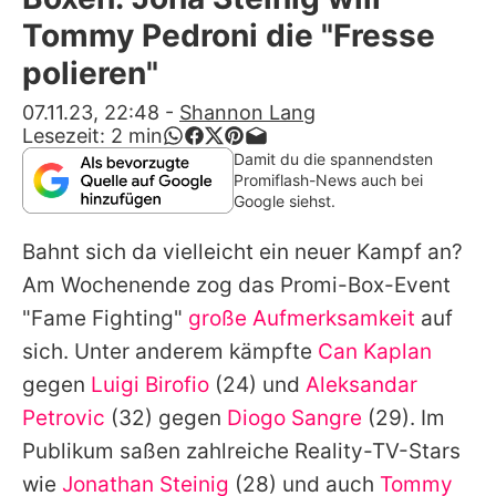
Alle Themen auf Promiflash
Tommy Pedroni die "Fresse
Jobs
polieren"
App runterladen
07.11.23, 22:48
-
Shannon Lang
Lesezeit:
2
min
Team
Damit du die spannendsten
Promiflash-News auch bei
Redaktionelle Richtlinien
Google siehst.
Bahnt sich da vielleicht ein neuer Kampf an?
Impressum
Am Wochenende zog das Promi-Box-Event
Datenschutzerklärung
"Fame Fighting"
große Aufmerksamkeit
auf
Nutzungsbedingungen
sich. Unter anderem kämpfte
Can Kaplan
gegen
Luigi Birofio
(24) und
Aleksandar
Utiq verwalten
Petrovic
(32) gegen
Diogo Sangre
(29). Im
Publikum saßen zahlreiche Reality-TV-Stars
wie
Jonathan Steinig
(28) und auch
Tommy