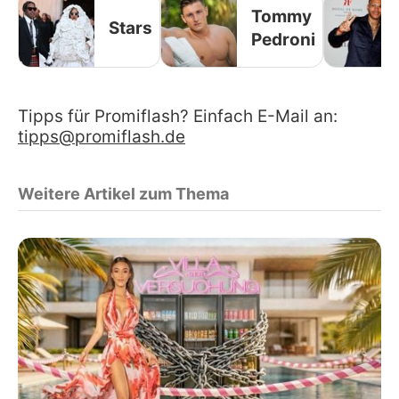
Tommy
Stars
Pedroni
Tipps für Promiflash? Einfach E-Mail an:
tipps@promiflash.de
Weitere Artikel zum Thema