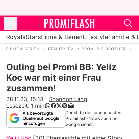
Royals
Stars
Filme & Serien
Lifestyle
Familie & 
FILME & SERIEN
REALITY-TV
PROMI BIG BROTHER
O
Royals
Outing bei Promi BB: Yeliz
Stars
Koc war mit einer Frau
Filme & Serien
zusammen!
Lifestyle
28.11.23, 15:18
-
Shannon Lang
Lesezeit:
1
min
Familie & Liebe
Damit du die spannendsten
Promiflash-News auch bei
Promiflash Exklusiv
Google siehst.
Yeliz Koc
(30) überraschte mit einer Story