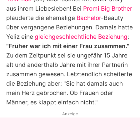
Alle Themen auf Promiflash
aus ihrem Liebesleben! Bei
Promi Big Brother
Jobs
plauderte die ehemalige
Bachelor
-Beauty
über vergangene Beziehungen. Damals hatte
App runterladen
Yeliz
eine
gleichgeschlechtliche Beziehung
:
Team
"Früher war ich mit einer Frau zusammen."
Zu dem Zeitpunkt sei sie ungefähr 15 Jahre
Redaktionelle Richtlinien
alt und anderthalb Jahre mit ihrer Partnerin
Impressum
zusammen gewesen. Letztendlich scheiterte
die Beziehung aber: "Sie hat damals auch
Datenschutzerklärung
mein Herz gebrochen. Ob Frauen oder
Nutzungsbedingungen
Männer, es klappt einfach nicht."
Utiq verwalten
Anzeige