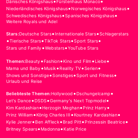
•
•
Dänisches Königshaus
Fürstenhaus Monaco
•
•
Niederländisches Königshaus
Norwegisches Königshaus
•
•
Schwedisches Königshaus
Spanisches Königshaus
Weitere Royals und Adel
•
•
Stars
:
Deutsche Stars
Internationale Stars
Schlagerstars
•
•
•
•
Tierische Stars
TikTok Stars
Sport Stars
•
•
Stars und Family
Webstars
YouTube Stars
•
•
•
•
Themen
:
Beauty
Fashion
Kino und Film
Liebe
•
•
•
•
Mama und Baby
Musik
Reality TV
Serien
•
•
•
Shows und Sonstige
Sonstiges
Sport und Fitness
Urlaub und Reise
•
•
Beliebteste Themen
:
Hollywood
Dschungelcamp
•
•
•
Let's Dance
DSDS
Germany's Next Topmodel
•
•
•
Kim Kardashian
Herzogin Meghan
Prinz Harry
•
•
•
Prinz William
König Charles III
Kourtney Kardashian
•
•
•
•
Kylie Jenner
Ben Affleck
Brad Pitt
Prinzessin Beatrice
•
•
Britney Spears
Madonna
Katie Price