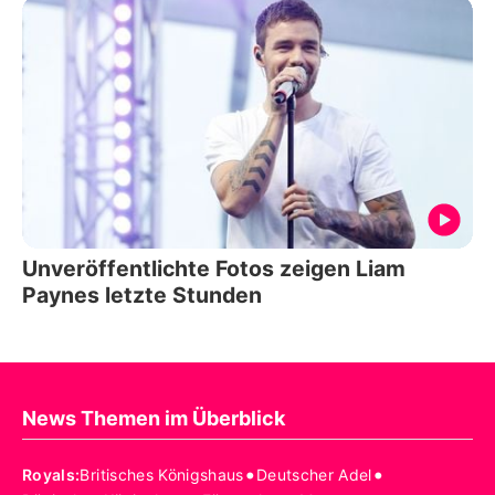
Unveröffentlichte Fotos zeigen Liam
Paynes letzte Stunden
News Themen im Überblick
•
•
Royals
:
Britisches Königshaus
Deutscher Adel