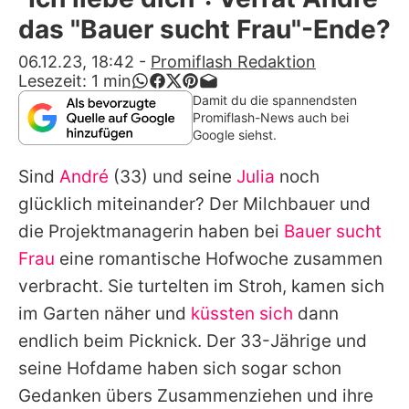
Alle Themen auf Promiflash
das "Bauer sucht Frau"-Ende?
Jobs
06.12.23, 18:42
-
Promiflash Redaktion
Lesezeit:
1
min
App runterladen
Damit du die spannendsten
Promiflash-News auch bei
Team
Google siehst.
Redaktionelle Richtlinien
Sind
André
(33) und seine
Julia
noch
glücklich miteinander? Der Milchbauer und
Impressum
die Projektmanagerin haben bei
Bauer sucht
Datenschutzerklärung
Frau
eine romantische Hofwoche zusammen
verbracht. Sie turtelten im Stroh, kamen sich
Nutzungsbedingungen
im Garten näher und
küssten sich
dann
Utiq verwalten
endlich beim Picknick. Der 33-Jährige und
seine Hofdame haben sich sogar schon
Gedanken übers Zusammenziehen und ihre