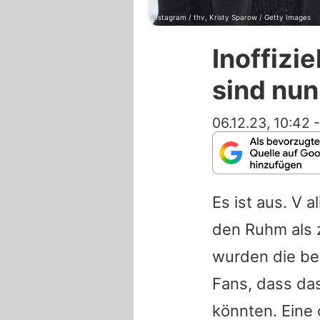
Instagram / thv, Kristy Sparow / Getty Images
Inoffizi
sind nun
06.12.23, 10:42
Es ist aus. V a
den Ruhm als 
wurden die be
Fans, dass da
könnten. Eine 