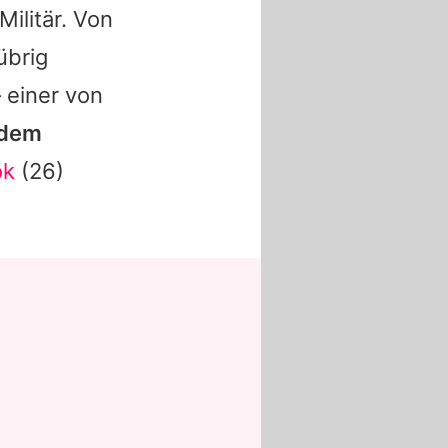
Militär. Von
übrig
 einer von
 dem
ok
(26)