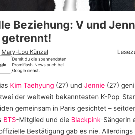
Datenschutzerklärung
elle Beziehung: V und Jen
Nutzungsbedingungen
 getrennt!
Utiq verwalten
-
Mary-Lou Künzel
Leseze
Damit du die spannendsten
Promiflash-News auch bei
Google siehst.
lias
Kim Taehyung
(27) und
Jennie
(27) geni
zwei der weltweit bekanntesten K-Pop-Sta
iden gemeinsam in Paris gesichtet – seitde
s
BTS
-Mitglied und die
Blackpink
-Sängerin e
offizielle Bestätigung gab es nie. Allerdings