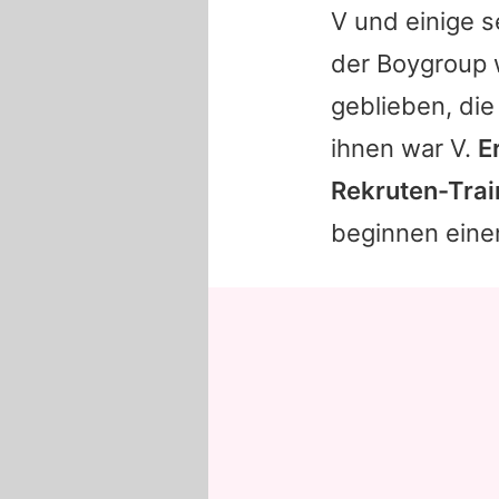
V und einige s
der Boygroup w
geblieben, di
ihnen war V.
E
Rekruten-Trai
beginnen einen