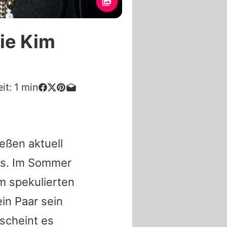
nie Kim
it:
1
min
eßen aktuell
rs. Im Sommer
m spekulierten
in Paar sein
 scheint es