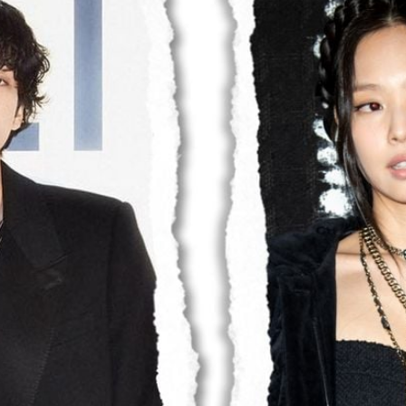
Filme & Serien
Lifestyle
Familie & Liebe
Promiflash Exklusiv
Alle Themen auf Promiflash
Jobs
App runterladen
Team
Redaktionelle Richtlinien
Impressum