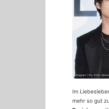
Instagram / thv, Kristy Spar
Im Liebeslebe
mehr so gut zu