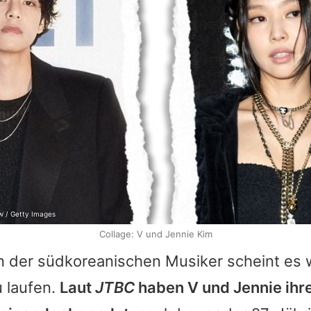
ow / Getty Images
Collage: V und Jennie Kim
n der südkoreanischen Musiker scheint es w
 laufen.
Laut
JTBC
haben V und
Jennie
ihr