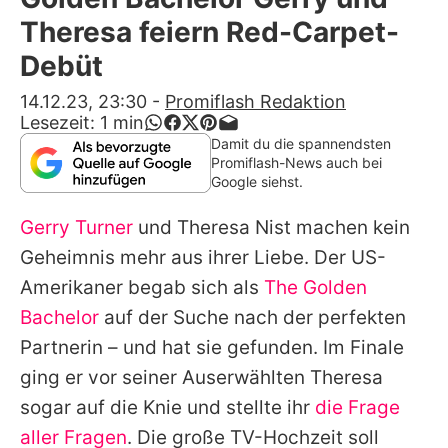
Alle Themen auf Promiflash
Theresa feiern Red-Carpet-
Jobs
Debüt
App runterladen
14.12.23, 23:30
-
Promiflash Redaktion
Lesezeit:
1
min
Team
Damit du die spannendsten
Promiflash-News auch bei
Redaktionelle Richtlinien
Google siehst.
Gerry Turner
und Theresa Nist machen kein
Impressum
Geheimnis mehr aus ihrer Liebe. Der US-
Datenschutzerklärung
Amerikaner begab sich als
The Golden
Nutzungsbedingungen
Bachelor
auf der Suche nach der perfekten
Partnerin – und hat sie gefunden. Im Finale
Utiq verwalten
ging er vor seiner Auserwählten Theresa
sogar auf die Knie und stellte ihr
die Frage
aller Fragen
. Die große TV-Hochzeit soll