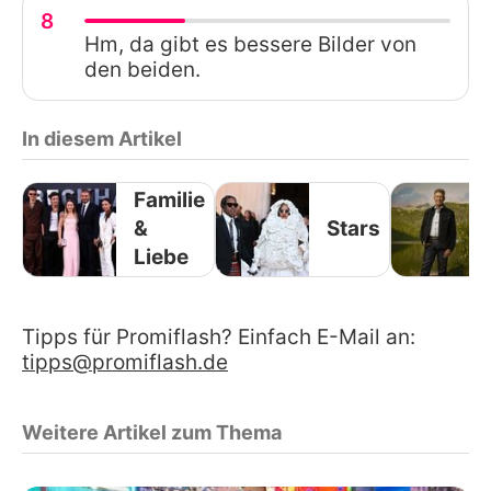
8
Hm, da gibt es bessere Bilder von
den beiden.
In diesem Artikel
Familie
&
Stars
Liebe
Tipps für Promiflash? Einfach E-Mail an:
tipps@promiflash.de
Weitere Artikel zum Thema