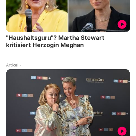
"Haushaltsguru"? Martha Stewart
kritisiert Herzogin Meghan
Artikel
-