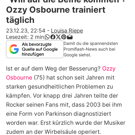
Alle Themen auf Promiflash
Ozzy Osbourne trainiert
Jobs
täglich
App runterladen
23.12.23, 22:54
-
Louisa Riepe
Lesezeit:
2
min
Team
Damit du die spannendsten
Promiflash-News auch bei
Redaktionelle Richtlinien
Google siehst.
Ist er auf dem Weg der Besserung?
Ozzy
Impressum
Osbourne
(75) hat schon seit Jahren mit
Datenschutzerklärung
starken gesundheitlichen Problemen zu
Nutzungsbedingungen
kämpfen. Vor knapp drei Jahren teilte der
Rocker seinen Fans mit, dass 2003 bei ihm
Utiq verwalten
eine Form von Parkinson diagnostiziert
worden war. Erst kürzlich wurde der Musiker
zudem an der Wirbelsäule operiert.