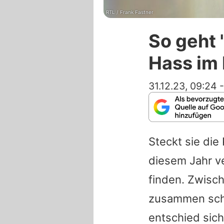
RTL / Frank Fastner
So geht 
Hass im
31.12.23, 09:24
Steckt sie die
diesem Jahr v
finden. Zwisc
zusammen schaf
entschied sic