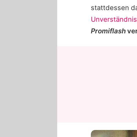
stattdessen da
Unverständnis
Promiflash
ve