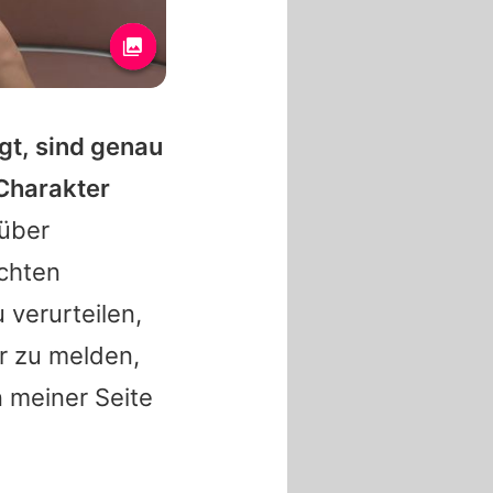
gt, sind genau
 Charakter
nüber
ichten
 verurteilen,
r zu melden,
n meiner Seite