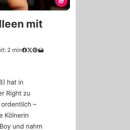
lleen mit
it:
2
min
) hat in
er Right zu
ordentlich –
e Kölnerin
-Boy und nahm