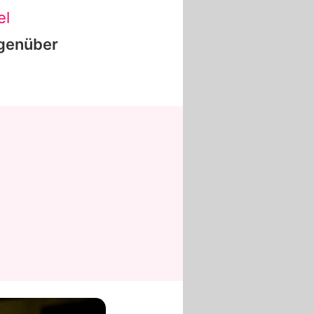
el
genüber