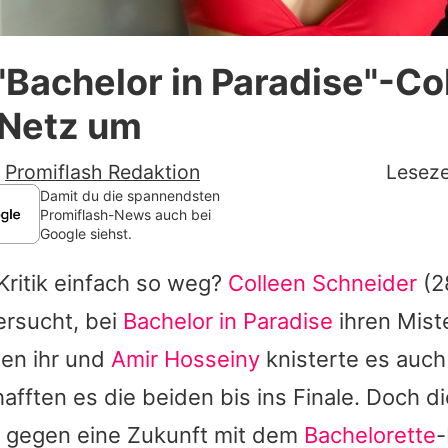
Datenschutzerklärung
"Bachelor in Paradise"-Co
Nutzungsbedingungen
 Netz um
Utiq verwalten
-
Promiflash Redaktion
Leseze
Damit du die spannendsten
Promiflash-News auch bei
Google siehst.
 Kritik einfach so weg?
Colleen Schneider
(28
ersucht, bei
Bachelor in Paradise
ihren Mist
hen ihr und
Amir Hosseiny
knisterte es auch 
ften es die beiden bis ins Finale. Doch di
h gegen eine Zukunft mit dem
Bachelorette