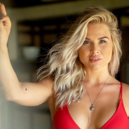
Filme & Serien
Lifestyle
Familie & Liebe
Promiflash Exklusiv
Alle Themen auf Promiflash
Jobs
App runterladen
Team
Redaktionelle Richtlinien
Impressum