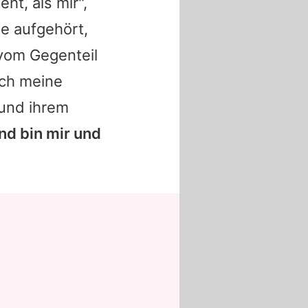
ht, als mir",
be aufgehört,
 vom Gegenteil
ich meine
 und ihrem
und bin mir und