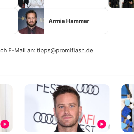
Armie Hammer
ach E-Mail an:
tipps@promiflash.de