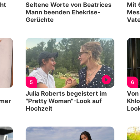
cht
Seltene Worte von Beatrices
Mit 
Mann beenden Ehekrise-
Mess
Gerüchte
Vate
5
6
Julia Roberts begeistert im
Von
mmer
"Pretty Woman"-Look auf
Khlo
Hochzeit
Loo