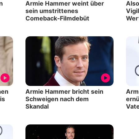
n
Armie Hammer weint über
Also
sein umstrittenes
Vigi
Comeback-Filmdebüt
Wer
nen
Armie Hammer bricht sein
Arm
is
Schweigen nach dem
ernü
Skandal
Vat