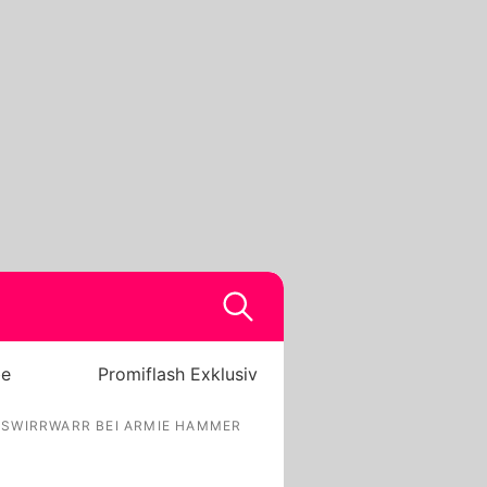
be
Promiflash Exklusiv
ESWIRRWARR BEI ARMIE HAMMER