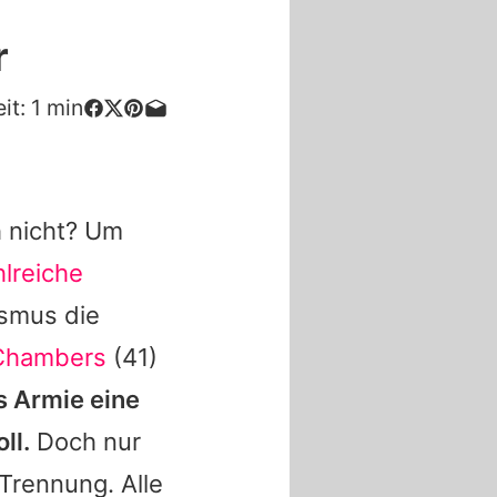
r
it:
1
min
h nicht? Um
hlreiche
smus die
 Chambers
(41)
ss
Armie
eine
ll.
Doch nur
Trennung. Alle