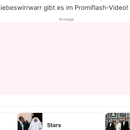
iebeswirrwarr gibt es im Promiflash-Video!
Datenschutzerklärung
Anzeige
Nutzungsbedingungen
Utiq verwalten
Stars