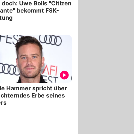
 doch: Uwe Bolls "Citizen
lante" bekommt FSK-
tung
ie Hammer spricht über
chterndes Erbe seines
ers