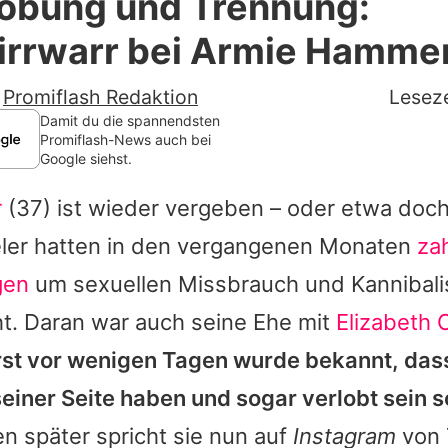
lobung und Trennung:
Filme & Serien
irrwarr bei Armie Hamme
Lifestyle
-
Promiflash Redaktion
Leseze
Familie & Liebe
Damit du die spannendsten
Promiflash-News auch bei
Google siehst.
Promiflash Exklusiv
r
(37) ist wieder vergeben – oder etwa doc
Alle Themen auf Promiflash
ler hatten in den vergangenen Monaten
za
Jobs
gen
um sexuellen Missbrauch und Kannibali
App runterladen
. Daran war auch seine Ehe mit
Elizabeth
Team
rst vor wenigen Tagen wurde bekannt, da
einer Seite haben und sogar verlobt sein so
Redaktionelle Richtlinien
n später spricht sie nun auf
Instagram
von 
Impressum