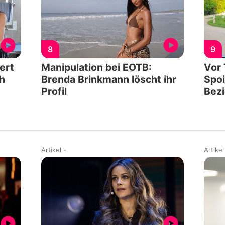
8
9
ert
Manipulation bei EOTB:
Vor 
h
Brenda Brinkmann löscht ihr
Spoi
Profil
Bez
Artikel
-
Artikel