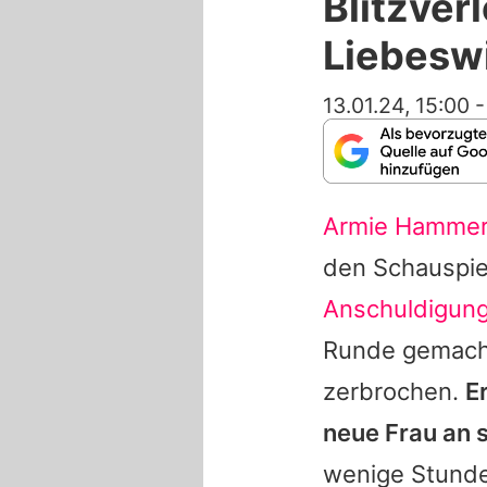
Blitzver
Liebesw
13.01.24, 15:00
Armie Hamme
den Schauspie
Anschuldigun
Runde gemacht
zerbrochen.
E
neue Frau an s
wenige Stunde