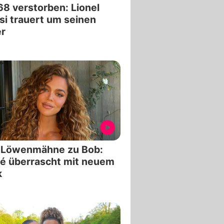
68 verstorben: Lionel
i trauert um seinen
r
 Löwenmähne zu Bob:
é überrascht mit neuem
k