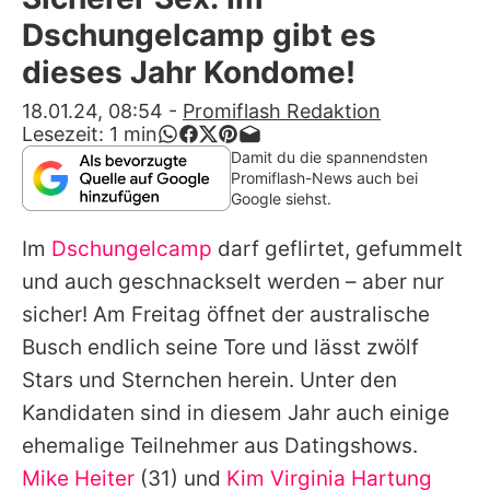
Alle Themen auf Promiflash
Dschungelcamp gibt es
Jobs
dieses Jahr Kondome!
App runterladen
18.01.24, 08:54
-
Promiflash Redaktion
Lesezeit:
1
min
Team
Damit du die spannendsten
Promiflash-News auch bei
Redaktionelle Richtlinien
Google siehst.
Im
Dschungelcamp
darf geflirtet, gefummelt
Impressum
und auch geschnackselt werden – aber nur
Datenschutzerklärung
sicher! Am Freitag öffnet der australische
Nutzungsbedingungen
Busch endlich seine Tore und lässt zwölf
Stars und Sternchen herein. Unter den
Utiq verwalten
Kandidaten sind in diesem Jahr auch einige
ehemalige Teilnehmer aus Datingshows.
Mike Heiter
(31) und
Kim Virginia Hartung