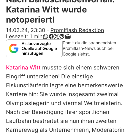
Alle Themen auf Promiflash
Katarina Witt wurde
Jobs
notoperiert!
App runterladen
14.02.24, 23:30
-
Promiflash Redaktion
Lesezeit:
1
min
Team
Damit du die spannendsten
Promiflash-News auch bei
Redaktionelle Richtlinien
Google siehst.
Katarina Witt
musste sich einem schweren
Impressum
Eingriff unterziehen! Die einstige
Datenschutzerklärung
Eiskunstläuferin legte eine bemerkenswerte
Nutzungsbedingungen
Karriere hin: Sie wurde insgesamt zweimal
Olympiasiegerin und viermal Weltmeisterin.
Utiq verwalten
Nach der Beendigung ihrer sportlichen
Laufbahn bestreitet sie nun ihren zweiten
Karriereweg als Unternehmerin, Moderatorin