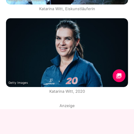
Instagram / katarinawitt/
Katarina Witt, Eiskunstläuferin
Getty Images
Katarina Witt, 2020
Anzeige