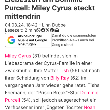
Alle Themen auf Promiflash
Purcell: Miley Cyrus steckt
Jobs
mittendrin
App runterladen
04.03.24, 18:42
-
Linn Dubbel
Lesezeit:
2
min
Team
Damit du die spannendsten
Promiflash-News auch bei
Redaktionelle Richtlinien
Google siehst.
Miley Cyrus
(31) befindet sich im
Impressum
Liebesdrama der Cyrus-Familie in einer
Datenschutzerklärung
Zwickmühle. Ihre Mutter
Tish
(56) hat nach
Nutzungsbedingungen
ihrer Scheidung von
Billy Ray
(62) im
vergangenen Jahr wieder geheiratet. Tishs
Utiq verwalten
Ehemann, der "Prison Break"-Star
Dominic
Purcell
(54), soll jedoch ausgerechnet ein
Verflossener ihrer jüngsten Tochter
Noah