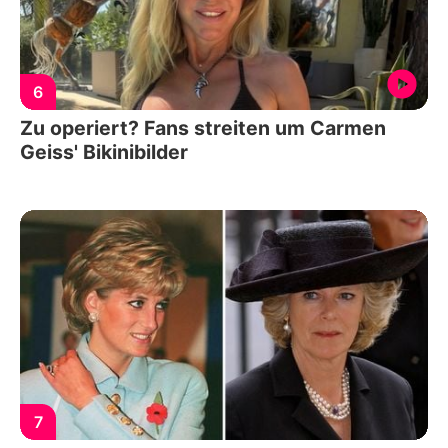
6
Zu operiert? Fans streiten um Carmen
Geiss' Bikinibilder
7