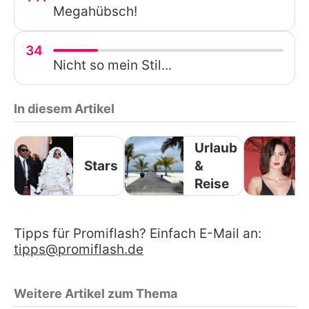
Megahübsch!
34
Nicht so mein Stil...
In diesem Artikel
Urlaub
Stars
&
Reise
Tipps für Promiflash? Einfach E-Mail an:
tipps@promiflash.de
Weitere Artikel zum Thema