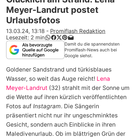
Alle Themen auf Promiflash
Meyer-Landrut postet
Jobs
Urlaubsfotos
App runterladen
13.03.24, 13:18
-
Promiflash Redaktion
Lesezeit:
2
min
Team
Damit du die spannendsten
Promiflash-News auch bei
Redaktionelle Richtlinien
Google siehst.
Goldener Sandstrand und türkisblaues
Impressum
Wasser, so weit das Auge reicht!
Lena
Datenschutzerklärung
Meyer-Landrut
(32) strahlt mit der Sonne um
Nutzungsbedingungen
die Wette auf ihren kürzlich veröffentlichten
Fotos auf
Instagram
. Die Sängerin
Utiq verwalten
präsentiert nicht nur ihr ungeschminktes
Gesicht, sondern auch Einblicke in ihren
Maledivenurlaub. Ob im blättrigen Grün der