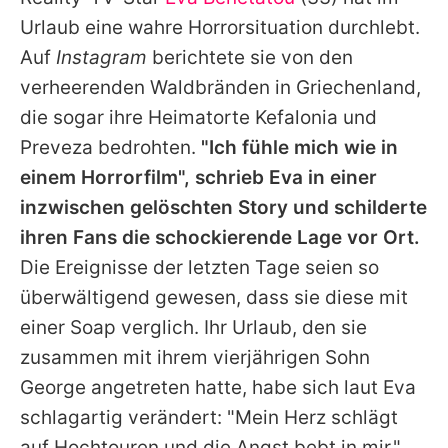
Alle Themen auf Promiflash
Urlaub eine wahre Horrorsituation durchlebt.
Jobs
Auf
Instagram
berichtete sie von den
verheerenden Waldbränden in Griechenland,
App runterladen
die sogar ihre Heimatorte Kefalonia und
Team
Preveza bedrohten.
"Ich fühle mich wie in
einem Horrorfilm", schrieb Eva in einer
Redaktionelle Richtlinien
inzwischen gelöschten Story und schilderte
Impressum
ihren Fans die schockierende Lage vor Ort.
Die Ereignisse der letzten Tage seien so
Datenschutzerklärung
überwältigend gewesen, dass sie diese mit
Nutzungsbedingungen
einer Soap verglich. Ihr Urlaub, den sie
Utiq verwalten
zusammen mit ihrem vierjährigen Sohn
George angetreten hatte, habe sich laut Eva
schlagartig verändert: "Mein Herz schlägt
auf Hochtouren und die Angst bebt in mir."