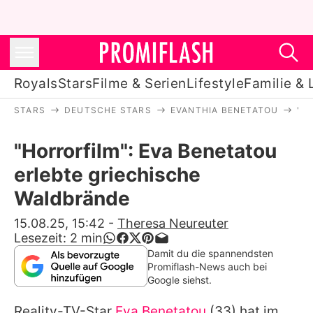
Royals
Stars
Filme & Serien
Lifestyle
Familie & 
STARS
DEUTSCHE STARS
EVANTHIA BENETATOU
"H
Royals
"Horrorfilm": Eva Benetatou
Stars
erlebte griechische
Filme & Serien
Waldbrände
Lifestyle
15.08.25, 15:42
-
Theresa Neureuter
Lesezeit:
2
min
Familie & Liebe
Damit du die spannendsten
Promiflash-News auch bei
Promiflash Exklusiv
Google siehst.
Reality-TV-Star
Eva Benetatou
(33) hat im