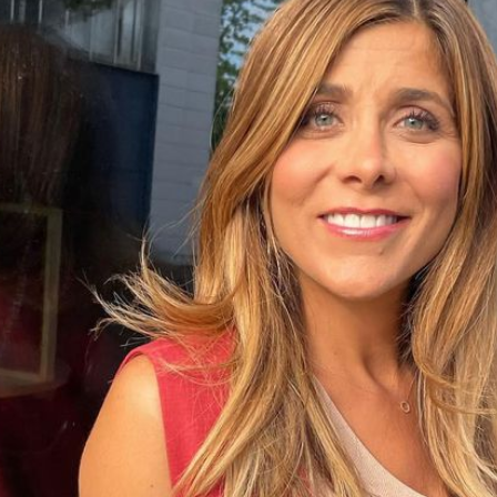
Filme & Serien
Lifestyle
Familie & Liebe
Promiflash Exklusiv
Alle Themen auf Promiflash
Jobs
App runterladen
Team
Redaktionelle Richtlinien
Impressum