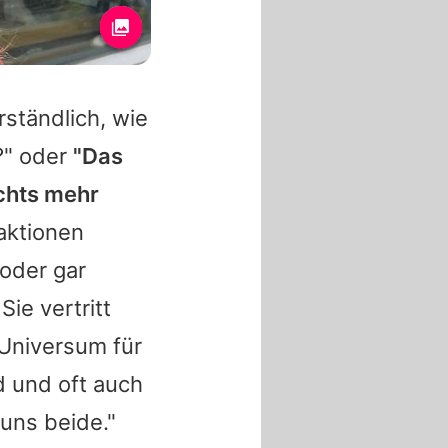
rständlich, wie
n?" oder
"Das
ichts mehr
eaktionen
 oder gar
Sie vertritt
 Universum für
d und oft auch
 uns beide."