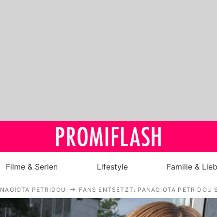
Filme & Serien
Lifestyle
Familie & Lie
NAGIOTA PETRIDOU
FANS ENTSETZT: PANAGIOTA PETRIDOU S
Royals
Stars