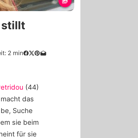
tillt
it:
2
min
etridou
(44)
l macht das
ube, Suche
 dem sie beim
eint für sie