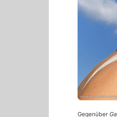
Instagram/ panagiota_petrid
Gegenüber
Ga