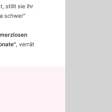
, stillt sie ihr
ra schwer"
hmerzlosen
Monate"
, verrät