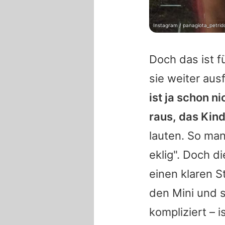
Instagram / panagiota_petrid
Doch das ist f
sie weiter aus
ist ja schon n
raus, das Kind
lauten. So man
eklig". Doch di
einen klaren S
den Mini und s
kompliziert – 