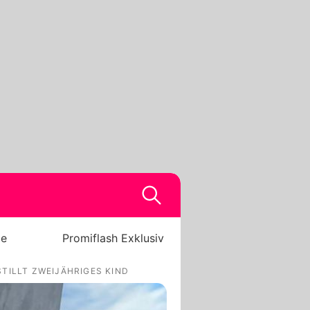
be
Promiflash Exklusiv
TILLT ZWEIJÄHRIGES KIND