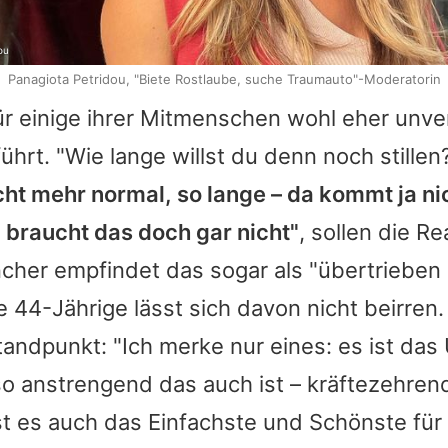
ou
Panagiota Petridou, "Biete Rostlaube, suche Traumauto"-Moderatorin
ür einige ihrer Mitmenschen wohl eher unve
führt. "Wie lange willst du denn noch stille
icht mehr normal, so lange – da kommt ja n
 braucht das doch gar nicht"
, sollen die R
cher empfindet das sogar als "übertrieben
e 44-Jährige lässt sich davon nicht beirren. 
tandpunkt: "Ich merke nur eines: es ist das
o anstrengend das auch ist – kräftezehren
ist es auch das Einfachste und Schönste für