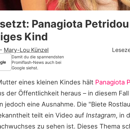
Datenschutzerklärung
setzt: Panagiota Petridou s
Nutzungsbedingungen
iges Kind
Utiq verwalten
-
Mary-Lou Künzel
Leseze
Damit du die spannendsten
Promiflash-News auch bei
Google siehst.
Mutter eines kleinen Kindes hält
Panagiota P
us der Öffentlichkeit heraus – in diesem Fal
n jedoch eine Ausnahme. Die "Biete Rostla
anntheit teilt ein Video auf
Instagram
, in
Nachwuchses zu sehen ist. Dieses Thema sch