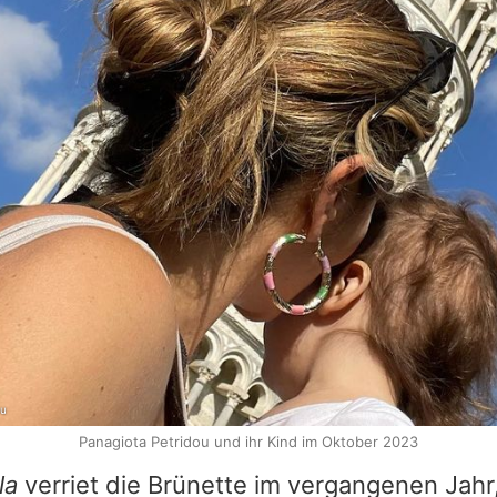
ou
Panagiota Petridou und ihr Kind im Oktober 2023
la
verriet die Brünette im vergangenen Jahr