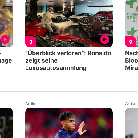
8
9
-
"Überblick verloren": Ronaldo
Nach
mage
zeigt seine
Bloo
Luxusautosammlung
Mir
Artikel
-
Artikel