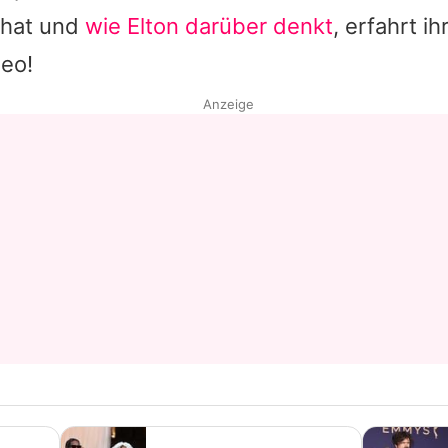
 hat und
wie Elton darüber denkt
, erfahrt ih
Datenschutzerklärung
deo!
Nutzungsbedingungen
Anzeige
Utiq verwalten