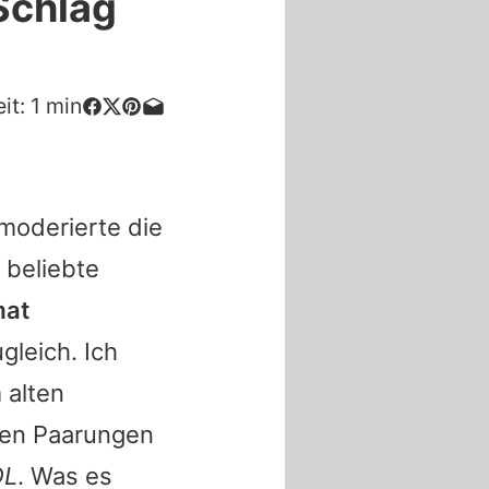
"Schlag
it:
1
min
moderierte die
e beliebte
mat
gleich. Ich
 alten
ten Paarungen
L
. Was es