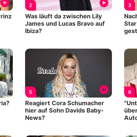
2
3
Prinz
Was läuft da zwischen Lily
Nach
James und Lucas Bravo auf
Star
Ibiza?
ges
5
6
ria?
Reagiert Cora Schumacher
"Unt
hier auf Sohn Davids Baby-
übe
News?
Auto