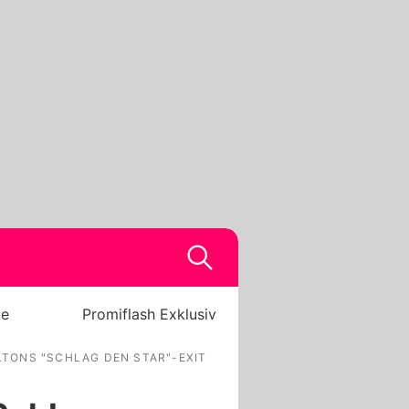
be
Promiflash Exklusiv
ELTONS "SCHLAG DEN STAR"-EXIT