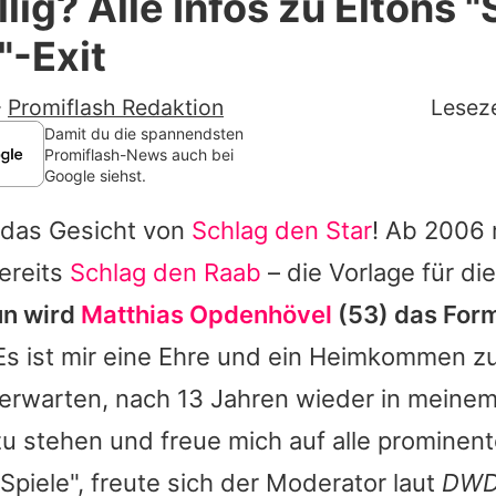
llig? Alle Infos zu Eltons 
Filme & Serien
"-Exit
Lifestyle
-
Promiflash Redaktion
Leseze
Familie & Liebe
Damit du die spannendsten
Promiflash-News auch bei
Google siehst.
Promiflash Exklusiv
 das Gesicht von
Schlag den Star
! Ab 2006 
Alle Themen auf Promiflash
ereits
Schlag den Raab
– die Vorlage für di
Jobs
un wird
Matthias Opdenhövel
(53) das For
App runterladen
s ist mir eine Ehre und ein Heimkommen zu
Team
erwarten, nach 13 Jahren wieder in meinem
 stehen und freue mich auf alle prominen
Redaktionelle Richtlinien
Spiele", freute sich der Moderator laut
DWD
Impressum