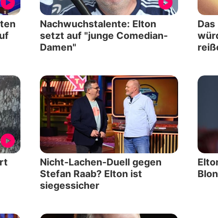
ten
Nachwuchstalente: Elton
Das 
uf
setzt auf "junge Comedian-
würd
Damen"
reiß
rt
Nicht-Lachen-Duell gegen
Elto
Stefan Raab? Elton ist
Blon
siegessicher