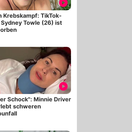
 Krebskampf: TikTok-
 Sydney Towle (26) ist
torben
er Schock": Minnie Driver
rlebt schweren
unfall