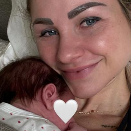
Filme & Serien
Lifestyle
Familie & Liebe
Promiflash Exklusiv
Alle Themen auf Promiflash
Jobs
App runterladen
Team
Redaktionelle Richtlinien
Impressum