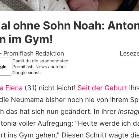
Datenschutzerklärung
al ohne Sohn Noah: Anton
Nutzungsbedingungen
in im Gym!
Utiq verwalten
-
Promiflash Redaktion
Leseze
Damit du die spannendsten
Promiflash-News auch bei
Google siehst.
a Elena
(31) nicht leicht!
Seit der Geburt
ihr
 die Neumama bisher noch nie von ihrem Sp
h das hat sich nun geändert. In ihrer
Insta
tonia
voller Aufregung: "Heute werde ich d
t ins Gym gehen." Diesen Schritt wagte die