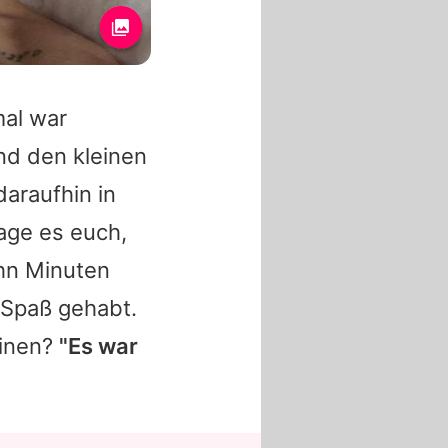
mal war
end den kleinen
daraufhin in
age es euch,
ehn Minuten
g Spaß gehabt.
einen?
"Es war