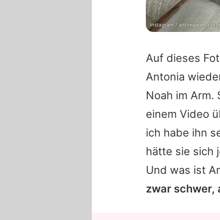
Instagram / antoniaelena.offic
Auf dieses Fot
Antonia
wieder
Noah im Arm. S
einem Video üb
ich habe ihn s
hätte sie sich
Und was ist
An
zwar schwer, 