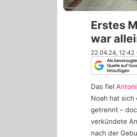
Instagram / antoniaelena.official
Erstes M
war alle
22.04.24, 12:42
Das fiel
Antoni
Noah hat sich
getrennt – doc
verkündete
An
nach der Gebur