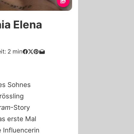
ia Elena
it:
2
min
es Sohnes
rössling
gram
-Story
as erste Mal
 Influencerin