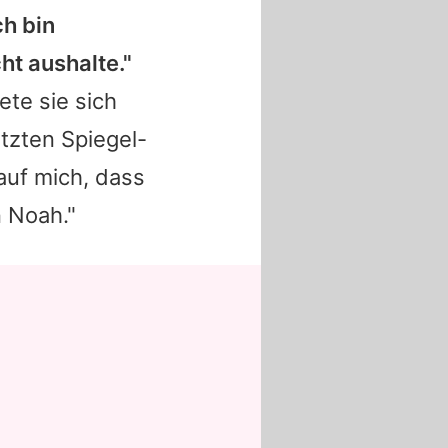
ch bin
cht aushalte."
te sie sich
tzten Spiegel-
 auf mich, dass
 Noah."