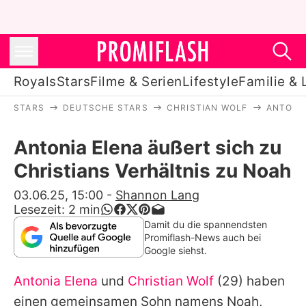
Royals
Stars
Filme & Serien
Lifestyle
Familie & 
STARS
DEUTSCHE STARS
CHRISTIAN WOLF
ANTONIA
Royals
Antonia Elena äußert sich zu
Stars
Christians Verhältnis zu Noah
Filme & Serien
03.06.25, 15:00
-
Shannon Lang
Lesezeit:
2
min
Lifestyle
Damit du die spannendsten
Promiflash-News auch bei
Familie & Liebe
Google siehst.
Promiflash Exklusiv
Antonia Elena
und
Christian Wolf
(29) haben
einen gemeinsamen Sohn namens Noah,