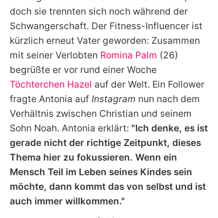
Alle Themen auf Promiflash
doch sie trennten sich noch während der
Schwangerschaft. Der Fitness-Influencer ist
Jobs
kürzlich erneut Vater geworden: Zusammen
App runterladen
mit seiner Verlobten
Romina Palm
(26)
Team
begrüßte er vor rund einer Woche
Töchterchen Hazel
auf der Welt. Ein Follower
Redaktionelle Richtlinien
fragte
Antonia
auf
Instagram
nun nach dem
Impressum
Verhältnis zwischen
Christian
und seinem
Sohn Noah. Antonia erklärt:
"Ich denke, es ist
Datenschutzerklärung
gerade nicht der richtige Zeitpunkt, dieses
Nutzungsbedingungen
Thema hier zu fokussieren. Wenn ein
Mensch Teil im Leben seines Kindes sein
Utiq verwalten
möchte, dann kommt das von selbst und ist
auch immer willkommen."