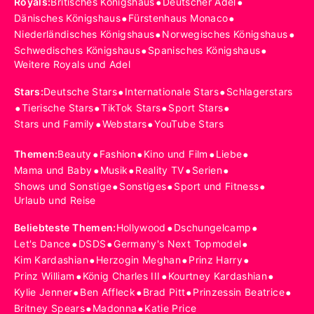
•
•
Royals
:
Britisches Königshaus
Deutscher Adel
•
•
Dänisches Königshaus
Fürstenhaus Monaco
•
•
Niederländisches Königshaus
Norwegisches Königshaus
•
•
Schwedisches Königshaus
Spanisches Königshaus
Weitere Royals und Adel
•
•
Stars
:
Deutsche Stars
Internationale Stars
Schlagerstars
•
•
•
•
Tierische Stars
TikTok Stars
Sport Stars
•
•
Stars und Family
Webstars
YouTube Stars
•
•
•
•
Themen
:
Beauty
Fashion
Kino und Film
Liebe
•
•
•
•
Mama und Baby
Musik
Reality TV
Serien
•
•
•
Shows und Sonstige
Sonstiges
Sport und Fitness
Urlaub und Reise
•
•
Beliebteste Themen
:
Hollywood
Dschungelcamp
•
•
•
Let's Dance
DSDS
Germany's Next Topmodel
•
•
•
Kim Kardashian
Herzogin Meghan
Prinz Harry
•
•
•
Prinz William
König Charles III
Kourtney Kardashian
•
•
•
•
Kylie Jenner
Ben Affleck
Brad Pitt
Prinzessin Beatrice
•
•
Britney Spears
Madonna
Katie Price