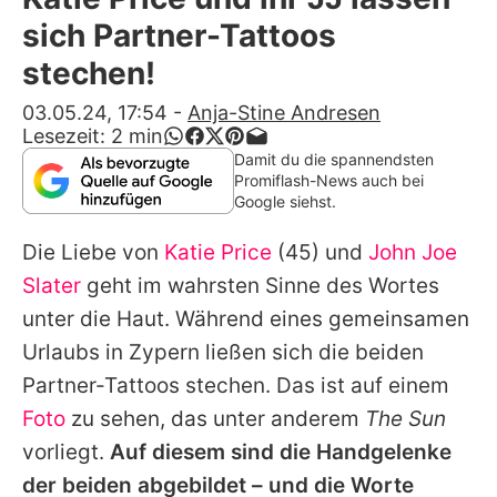
Alle Themen auf Promiflash
sich Partner-Tattoos
Jobs
stechen!
App runterladen
03.05.24, 17:54
-
Anja-Stine Andresen
Lesezeit:
2
min
Team
Damit du die spannendsten
Promiflash-News auch bei
Redaktionelle Richtlinien
Google siehst.
Die Liebe von
Katie Price
(45) und
John Joe
Impressum
Slater
geht im wahrsten Sinne des Wortes
Datenschutzerklärung
unter die Haut. Während eines gemeinsamen
Nutzungsbedingungen
Urlaubs in Zypern ließen sich die beiden
Partner-Tattoos stechen. Das ist auf einem
Utiq verwalten
Foto
zu sehen, das unter anderem
The Sun
vorliegt.
Auf diesem sind die Handgelenke
der beiden abgebildet – und die Worte