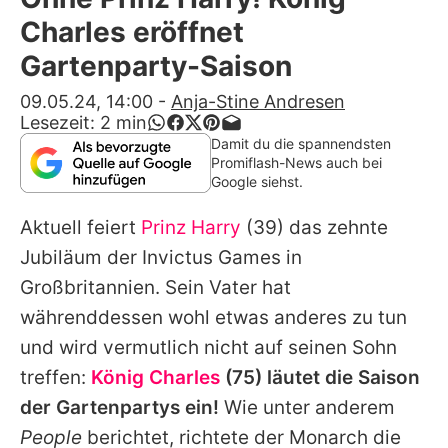
Alle Themen auf Promiflash
Charles eröffnet
Jobs
Gartenparty-Saison
App runterladen
09.05.24, 14:00
-
Anja-Stine Andresen
Lesezeit:
2
min
Team
Damit du die spannendsten
Promiflash-News auch bei
Redaktionelle Richtlinien
Google siehst.
Aktuell feiert
Prinz Harry
(39) das zehnte
Impressum
Jubiläum der Invictus Games in
Datenschutzerklärung
Großbritannien. Sein Vater hat
Nutzungsbedingungen
währenddessen wohl etwas anderes zu tun
und wird vermutlich nicht auf seinen Sohn
Utiq verwalten
treffen:
König Charles
(75) läutet die Saison
der Gartenpartys ein!
Wie unter anderem
People
berichtet, richtete der Monarch die