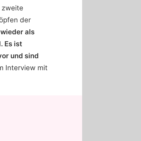
 zweite
Köpfen der
 wieder als
 Es ist
vor und sind
im Interview mit