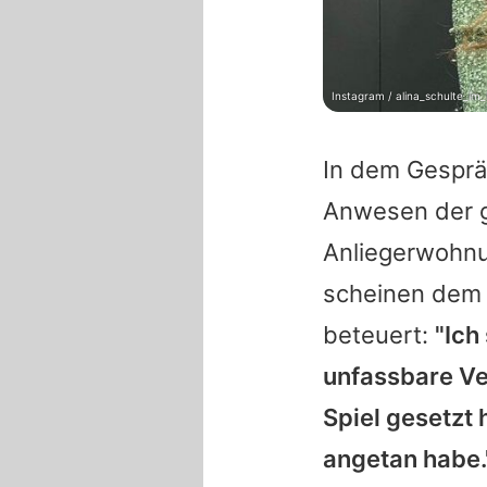
Instagram / alina_schulte_im_
In dem Gespräc
Anwesen der g
Anliegerwohnu
scheinen dem 
beteuert:
"Ich
unfassbare Ver
Spiel gesetzt 
angetan habe.