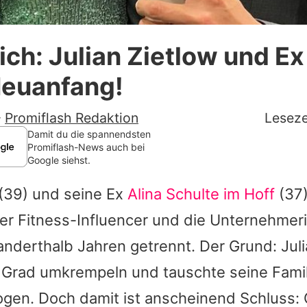
Datenschutzerklärung
ich: Julian Zietlow und Ex
Nutzungsbedingungen
euanfang!
Utiq verwalten
-
Promiflash Redaktion
Leseze
Damit du die spannendsten
Promiflash-News auch bei
Google siehst.
(39) und seine Ex
Alina Schulte im Hoff
(37)
r Fitness-Influencer und die Unternehmeri
 anderthalb Jahren getrennt. Der Grund:
Jul
Grad umkrempeln und tauschte seine Fami
ogen. Doch damit ist anscheinend Schluss: