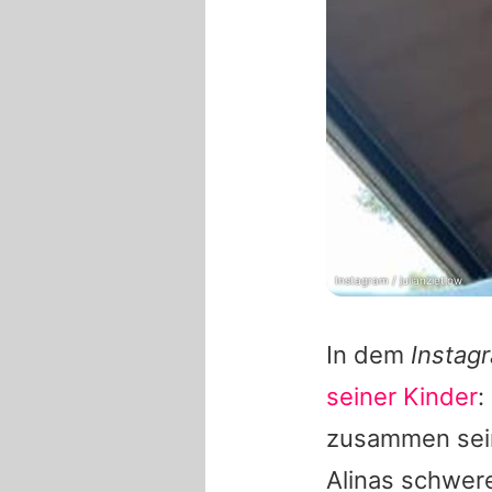
Instagram / julianzietlow
In dem
Instag
seiner Kinder
:
zusammen sein
Alinas
schweres