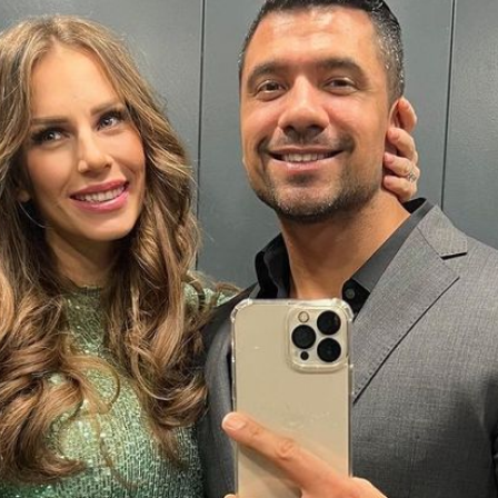
Filme & Serien
Lifestyle
Familie & Liebe
Promiflash Exklusiv
Alle Themen auf Promiflash
Jobs
App runterladen
Team
Redaktionelle Richtlinien
Impressum