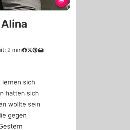
 Alina
it:
2
min
 lernen sich
n hatten sich
ian
wollte sein
lie gegen
 Gestern