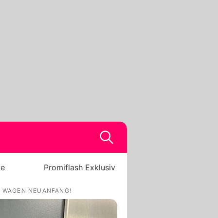
be
Promiflash Exklusiv
A WAGEN NEUANFANG!