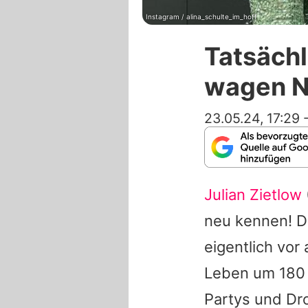
Instagram / alina_schulte_im_hoff
Tatsächl
wagen N
23.05.24, 17:29
Julian Zietlow
neu kennen! De
eigentlich vor
Leben um 180 
Partys und Dr