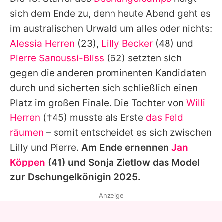
Alle Themen auf Promiflash
sich dem Ende zu, denn heute Abend geht es
Jobs
im australischen Urwald um alles oder nichts:
Alessia Herren
(23),
Lilly Becker
(48) und
App runterladen
Pierre Sanoussi-Bliss
(62) setzten sich
Team
gegen die anderen prominenten Kandidaten
durch und sicherten sich schließlich einen
Redaktionelle Richtlinien
Platz im großen Finale. Die Tochter von
Willi
Impressum
Herren
(†45) musste als Erste
das Feld
räumen
– somit entscheidet es sich zwischen
Datenschutzerklärung
Lilly und Pierre.
Am Ende ernennen
Jan
Nutzungsbedingungen
Köppen
(41) und
Sonja Zietlow
das Model
Utiq verwalten
zur Dschungelkönigin 2025.
Anzeige