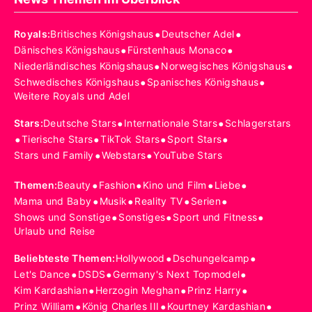
•
•
Royals
:
Britisches Königshaus
Deutscher Adel
•
•
Dänisches Königshaus
Fürstenhaus Monaco
•
•
Niederländisches Königshaus
Norwegisches Königshaus
•
•
Schwedisches Königshaus
Spanisches Königshaus
Weitere Royals und Adel
•
•
Stars
:
Deutsche Stars
Internationale Stars
Schlagerstars
•
•
•
•
Tierische Stars
TikTok Stars
Sport Stars
•
•
Stars und Family
Webstars
YouTube Stars
•
•
•
•
Themen
:
Beauty
Fashion
Kino und Film
Liebe
•
•
•
•
Mama und Baby
Musik
Reality TV
Serien
•
•
•
Shows und Sonstige
Sonstiges
Sport und Fitness
Urlaub und Reise
•
•
Beliebteste Themen
:
Hollywood
Dschungelcamp
•
•
•
Let's Dance
DSDS
Germany's Next Topmodel
•
•
•
Kim Kardashian
Herzogin Meghan
Prinz Harry
•
•
•
Prinz William
König Charles III
Kourtney Kardashian