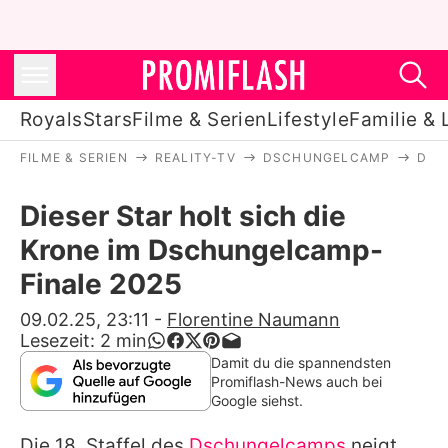
Royals
Stars
Filme & Serien
Lifestyle
Familie & 
FILME & SERIEN
REALITY-TV
DSCHUNGELCAMP
DIE
Royals
Dieser Star holt sich die
Stars
Krone im Dschungelcamp-
Filme & Serien
Finale 2025
Lifestyle
09.02.25, 23:11
-
Florentine Naumann
Lesezeit:
2
min
Familie & Liebe
Damit du die spannendsten
Promiflash-News auch bei
Promiflash Exklusiv
Google siehst.
Die 18. Staffel des
Dschungelcamps
neigt