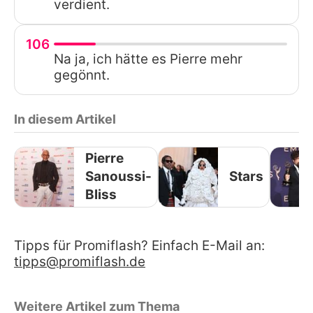
verdient.
106
Na ja, ich hätte es Pierre mehr
gegönnt.
In diesem Artikel
Pierre
Sanoussi-
Stars
Bliss
Tipps für Promiflash? Einfach E-Mail an:
tipps@promiflash.de
Weitere Artikel zum Thema