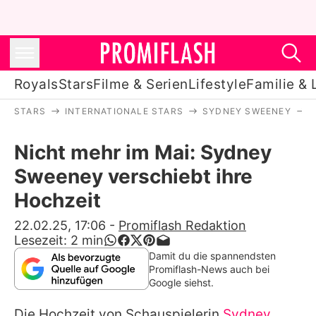
Royals
Stars
Filme & Serien
Lifestyle
Familie & 
STARS
INTERNATIONALE STARS
SYDNEY SWEENEY
Royals
Nicht mehr im Mai: Sydney
Stars
Sweeney verschiebt ihre
Filme & Serien
Hochzeit
Lifestyle
22.02.25, 17:06
-
Promiflash Redaktion
Lesezeit:
2
min
Familie & Liebe
Damit du die spannendsten
Promiflash-News auch bei
Promiflash Exklusiv
Google siehst.
Die Hochzeit von Schauspielerin
Sydney