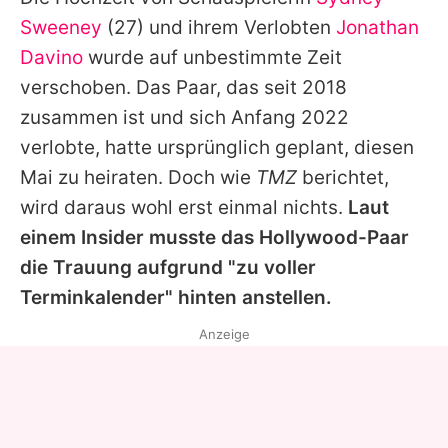
Alle Themen auf Promiflash
Sweeney
(27) und ihrem Verlobten
Jonathan
Jobs
Davino
wurde auf unbestimmte Zeit
verschoben. Das Paar, das seit 2018
App runterladen
zusammen ist und sich Anfang 2022
Team
verlobte, hatte ursprünglich geplant, diesen
Mai zu heiraten. Doch wie
TMZ
berichtet,
Redaktionelle Richtlinien
wird daraus wohl erst einmal nichts.
Laut
Impressum
einem Insider musste das Hollywood-Paar
die Trauung aufgrund "zu voller
Datenschutzerklärung
Terminkalender" hinten anstellen.
Nutzungsbedingungen
Anzeige
Utiq verwalten