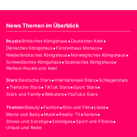
News Themen im Überblick
•
•
Royals
:
Britisches Königshaus
Deutscher Adel
•
•
Dänisches Königshaus
Fürstenhaus Monaco
•
•
Niederländisches Königshaus
Norwegisches Königshaus
•
•
Schwedisches Königshaus
Spanisches Königshaus
Weitere Royals und Adel
•
•
Stars
:
Deutsche Stars
Internationale Stars
Schlagerstars
•
•
•
•
Tierische Stars
TikTok Stars
Sport Stars
•
•
Stars und Family
Webstars
YouTube Stars
•
•
•
•
Themen
:
Beauty
Fashion
Kino und Film
Liebe
•
•
•
•
Mama und Baby
Musik
Reality TV
Serien
•
•
•
Shows und Sonstige
Sonstiges
Sport und Fitness
Urlaub und Reise