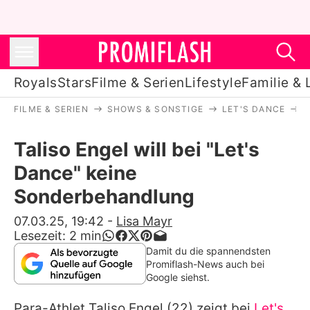
Royals
Stars
Filme & Serien
Lifestyle
Familie & 
FILME & SERIEN
SHOWS & SONSTIGE
LET'S DANCE
T
Royals
Taliso Engel will bei "Let's
Stars
Dance" keine
Filme & Serien
Sonderbehandlung
Lifestyle
07.03.25, 19:42
-
Lisa Mayr
Lesezeit:
2
min
Familie & Liebe
Damit du die spannendsten
Promiflash-News auch bei
Promiflash Exklusiv
Google siehst.
Para-Athlet
Taliso Engel
(22) zeigt bei
Let's