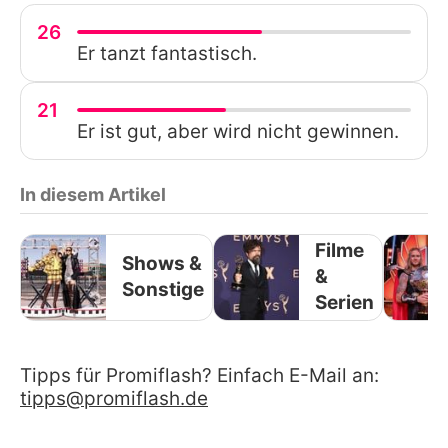
26
Er tanzt fantastisch.
21
Er ist gut, aber wird nicht gewinnen.
In diesem Artikel
Filme
Shows &
&
Sonstige
Serien
Tipps für Promiflash? Einfach E-Mail an:
tipps@promiflash.de