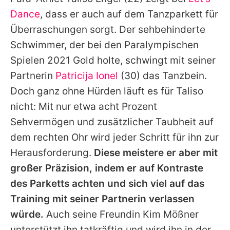
Alle Themen auf Promiflash
Dance
, dass er auch auf dem Tanzparkett für
Jobs
Überraschungen sorgt. Der sehbehinderte
Schwimmer, der bei den Paralympischen
App runterladen
Spielen 2021 Gold holte, schwingt mit seiner
Team
Partnerin
Patricija Ionel
(30) das Tanzbein.
Doch ganz ohne Hürden läuft es für
Taliso
Redaktionelle Richtlinien
nicht: Mit nur etwa acht Prozent
Impressum
Sehvermögen und zusätzlicher Taubheit auf
dem rechten Ohr wird jeder Schritt für ihn zur
Datenschutzerklärung
Herausforderung.
Diese meistere er aber mit
Nutzungsbedingungen
großer Präzision, indem er auf Kontraste
Utiq verwalten
des Parketts achten und sich viel auf das
Training mit seiner Partnerin verlassen
würde.
Auch seine Freundin Kim Mößner
unterstützt ihn tatkräftig und wird ihn in der