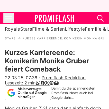
Royals
Stars
Filme & Serien
Lifestyle
Familie & 
STARS
KURZES KARRIEREENDE: KOMIKERIN MONIKA GRUB
Royals
Kurzes Karriereende:
Stars
Komikerin Monika Gruber
Filme & Serien
feiert Comeback
Lifestyle
22.03.25, 07:36
-
Promiflash Redaktion
Lesezeit:
2
min
Familie & Liebe
Damit du die spannendsten
Promiflash-News auch bei
Promiflash Exklusiv
Google siehst.
Monika Gruber
(53) kann dann einfach doch