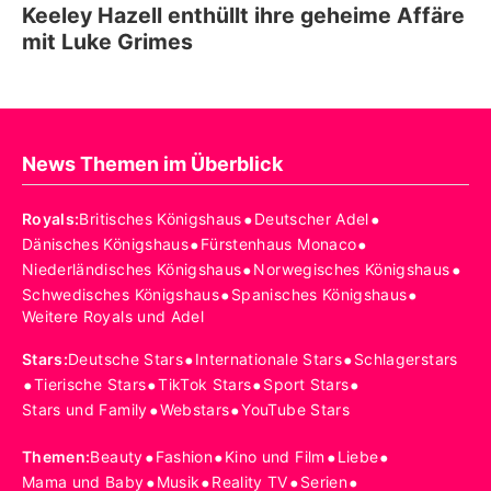
Keeley Hazell enthüllt ihre geheime Affäre
mit Luke Grimes
News Themen im Überblick
•
•
Royals
:
Britisches Königshaus
Deutscher Adel
•
•
Dänisches Königshaus
Fürstenhaus Monaco
•
•
Niederländisches Königshaus
Norwegisches Königshaus
•
•
Schwedisches Königshaus
Spanisches Königshaus
Weitere Royals und Adel
•
•
Stars
:
Deutsche Stars
Internationale Stars
Schlagerstars
•
•
•
•
Tierische Stars
TikTok Stars
Sport Stars
•
•
Stars und Family
Webstars
YouTube Stars
•
•
•
•
Themen
:
Beauty
Fashion
Kino und Film
Liebe
•
•
•
•
Mama und Baby
Musik
Reality TV
Serien