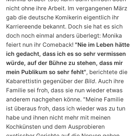
Alle Themen auf Promiflash
nicht ohne ihre Arbeit. Im vergangenen März
Jobs
gab die deutsche Komikerin eigentlich ihr
Karriereende bekannt. Doch sie hat es sich
App runterladen
doch noch einmal anders überlegt: Monika
Team
feiert nun ihr Comeback!
"Nie im Leben hätte
ich gedacht, dass ich es so sehr vermissen
Redaktionelle Richtlinien
würde, auf der Bühne zu stehen, dass mir
Impressum
mein Publikum so sehr fehlt"
, berichtete die
Kabarettistin gegenüber der
Bild
. Auch ihre
Datenschutzerklärung
Familie sei froh, dass sie nun wieder etwas
Nutzungsbedingungen
anderem nachgehen könne. "Meine Familie
Utiq verwalten
ist überaus froh, dass ich wieder was zu tun
habe und ihnen nicht mehr mit meinen
Kochkünsten und dem Ausprobieren
exotischer Gerichte auf die Nerven gehen