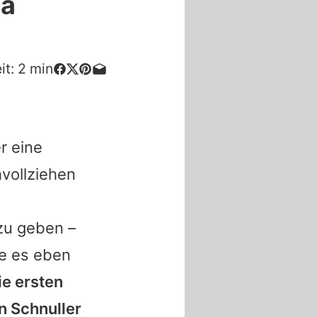
na
it:
2
min
r eine
hvollziehen
zu geben –
e es eben
ie ersten
n Schnuller