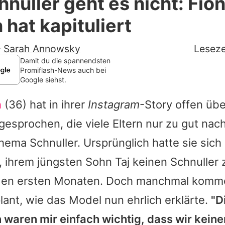
nuller geht es nicht: Fio
Filme & Serien
hat kapituliert
Lifestyle
-
Sarah Annowsky
Leseze
Familie & Liebe
Damit du die spannendsten
Promiflash-News auch bei
Google siehst.
Promiflash Exklusiv
n
(36) hat in ihrer
Instagram
-Story offen übe
Alle Themen auf Promiflash
esprochen, die viele Eltern nur zu gut nac
Jobs
ema Schnuller. Ursprünglich hatte sie sich
App runterladen
ihrem jüngsten Sohn Taj keinen Schnuller 
Team
 den ersten Monaten. Doch manchmal komm
lant, wie das Model nun ehrlich erklärte.
"D
Redaktionelle Richtlinien
waren mir einfach wichtig, dass wir keine
Impressum