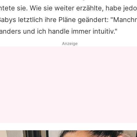
chtete sie. Wie sie weiter erzählte, habe jed
Datenschutzerklärung
Babys letztlich ihre Pläne geändert: "Man
Nutzungsbedingungen
anders und ich handle immer intuitiv."
Utiq verwalten
Anzeige