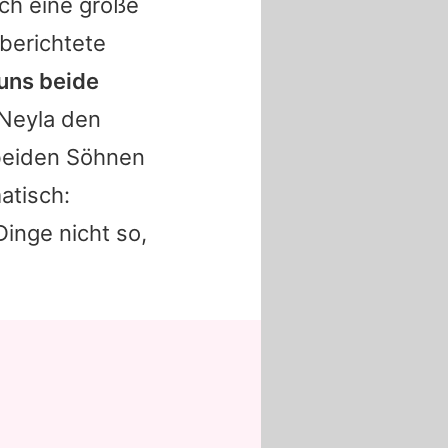
ich eine große
 berichtete
 uns beide
 Neyla den
 beiden Söhnen
atisch:
inge nicht so,