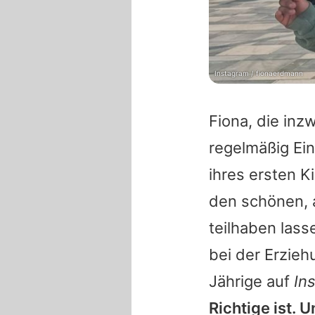
Instagram / fionaerdmann
Fiona
, die inz
regelmäßig Ein
ihres ersten K
den schönen, 
teilhaben lass
bei der Erzieh
Jährige auf
In
Richtige ist.