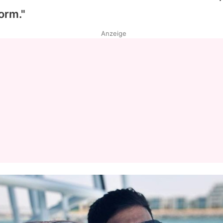
orm."
Anzeige