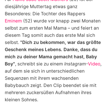
Alle Themen auf Promiflash
diesjährige Muttertag etwas ganz
Jobs
Besonderes: Die Tochter des Rappers
Eminem
(52) wurde vor knapp zwei Monaten
App runterladen
selbst zum ersten Mal Mama – und feiert an
Team
diesem Tag somit auch das erste Mal sich
selbst.
"Dich zu bekommen, war das größte
Redaktionelle Richtlinien
Geschenk meines Lebens. Danke, dass du
Impressum
mich zu deiner Mama gemacht hast, Baby
Boy"
, schreibt sie zu einem
Instagram
-
Video
,
Datenschutzerklärung
auf dem sie sich in unterschiedlichen
Nutzungsbedingungen
Sequenzen mit ihrem wachsenden
Utiq verwalten
Babybauch zeigt. Den Clip beendet sie mit
mehreren zuckersüßen Aufnahmen ihres
kleinen Sohnes.