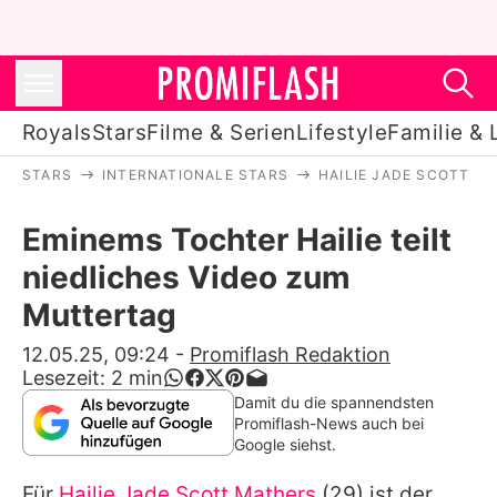
Royals
Stars
Filme & Serien
Lifestyle
Familie & 
STARS
INTERNATIONALE STARS
HAILIE JADE SCOTT M
Royals
Eminems Tochter Hailie teilt
Stars
niedliches Video zum
Filme & Serien
Muttertag
Lifestyle
12.05.25, 09:24
-
Promiflash Redaktion
Lesezeit:
2
min
Familie & Liebe
Damit du die spannendsten
Promiflash-News auch bei
Promiflash Exklusiv
Google siehst.
Für
Hailie Jade Scott Mathers
(29) ist der