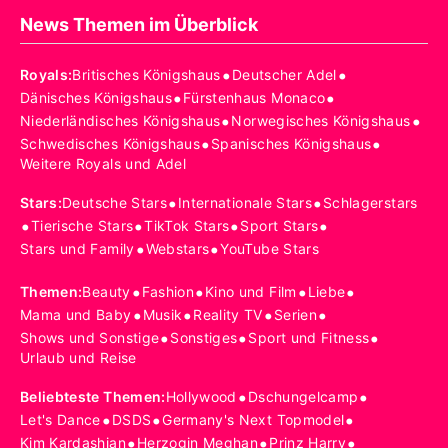
News Themen im Überblick
•
•
Royals
:
Britisches Königshaus
Deutscher Adel
•
•
Dänisches Königshaus
Fürstenhaus Monaco
•
•
Niederländisches Königshaus
Norwegisches Königshaus
•
•
Schwedisches Königshaus
Spanisches Königshaus
Weitere Royals und Adel
•
•
Stars
:
Deutsche Stars
Internationale Stars
Schlagerstars
•
•
•
•
Tierische Stars
TikTok Stars
Sport Stars
•
•
Stars und Family
Webstars
YouTube Stars
•
•
•
•
Themen
:
Beauty
Fashion
Kino und Film
Liebe
•
•
•
•
Mama und Baby
Musik
Reality TV
Serien
•
•
•
Shows und Sonstige
Sonstiges
Sport und Fitness
Urlaub und Reise
•
•
Beliebteste Themen
:
Hollywood
Dschungelcamp
•
•
•
Let's Dance
DSDS
Germany's Next Topmodel
•
•
•
Kim Kardashian
Herzogin Meghan
Prinz Harry