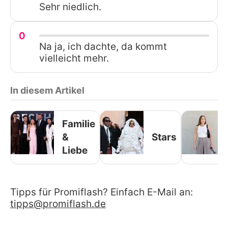
Sehr niedlich.
0
Na ja, ich dachte, da kommt
vielleicht mehr.
In diesem Artikel
Familie
&
Stars
Liebe
Tipps für Promiflash? Einfach E-Mail an:
tipps@promiflash.de