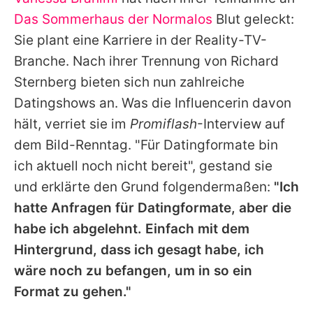
Alle Themen auf Promiflash
Das Sommerhaus der Normalos
Blut geleckt:
Jobs
Sie plant eine Karriere in der Reality-TV-
Branche. Nach ihrer Trennung von
Richard
App runterladen
Sternberg
bieten sich nun zahlreiche
Team
Datingshows an. Was die Influencerin davon
hält, verriet sie im
Promiflash
-Interview auf
Redaktionelle Richtlinien
dem Bild-Renntag. "Für Datingformate bin
Impressum
ich aktuell noch nicht bereit", gestand sie
und erklärte den Grund folgendermaßen:
"Ich
Datenschutzerklärung
hatte Anfragen für Datingformate, aber die
Nutzungsbedingungen
habe ich abgelehnt. Einfach mit dem
Utiq verwalten
Hintergrund, dass ich gesagt habe, ich
wäre noch zu befangen, um in so ein
Format zu gehen."