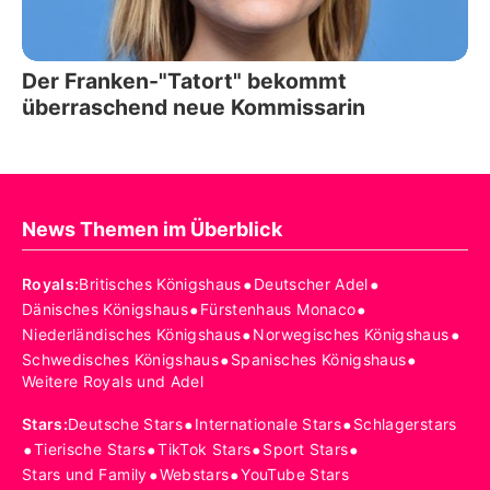
Der Franken-"Tatort" bekommt
überraschend neue Kommissarin
News Themen im Überblick
•
•
Royals
:
Britisches Königshaus
Deutscher Adel
•
•
Dänisches Königshaus
Fürstenhaus Monaco
•
•
Niederländisches Königshaus
Norwegisches Königshaus
•
•
Schwedisches Königshaus
Spanisches Königshaus
Weitere Royals und Adel
•
•
Stars
:
Deutsche Stars
Internationale Stars
Schlagerstars
•
•
•
•
Tierische Stars
TikTok Stars
Sport Stars
•
•
Stars und Family
Webstars
YouTube Stars