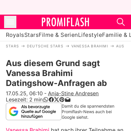
Royals
Stars
Filme & Serien
Lifestyle
Familie & 
STARS
DEUTSCHE STARS
VANESSA BRAHIMI
AUS D
Royals
Aus diesem Grund sagt
Stars
Vanessa Brahimi
Filme & Serien
Datingshow-Anfragen ab
Lifestyle
17.05.25, 06:10
-
Anja-Stine Andresen
Lesezeit:
2
min
Familie & Liebe
Damit du die spannendsten
Promiflash-News auch bei
Promiflash Exklusiv
Google siehst.
Vanessa Brahimi
hat nach ihrer Teilnahme an