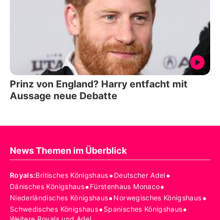
Prinz von England? Harry entfacht mit
Aussage neue Debatte
News Themen im Überblick
•
•
Royals
:
Britisches Königshaus
Deutscher Adel
•
•
Dänisches Königshaus
Fürstenhaus Monaco
•
•
Niederländisches Königshaus
Norwegisches Königshaus
•
•
Schwedisches Königshaus
Spanisches Königshaus
Weitere Royals und Adel