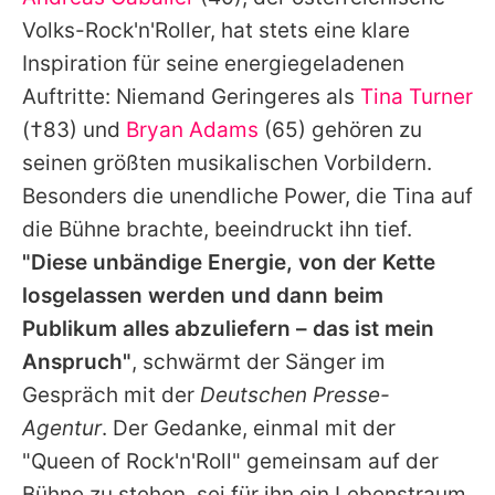
Alle Themen auf Promiflash
Volks-Rock'n'Roller, hat stets eine klare
Jobs
Inspiration für seine energiegeladenen
Auftritte: Niemand Geringeres als
Tina Turner
App runterladen
(†83) und
Bryan Adams
(65) gehören zu
Team
seinen größten musikalischen Vorbildern.
Besonders die unendliche Power, die
Tina
auf
Redaktionelle Richtlinien
die Bühne brachte, beeindruckt ihn tief.
Impressum
"Diese unbändige Energie, von der Kette
losgelassen werden und dann beim
Datenschutzerklärung
Publikum alles abzuliefern – das ist mein
Nutzungsbedingungen
Anspruch"
, schwärmt der Sänger im
Utiq verwalten
Gespräch mit der
Deutschen Presse-
Agentur
. Der Gedanke, einmal mit der
"Queen of Rock'n'Roll" gemeinsam auf der
Bühne zu stehen, sei für ihn ein Lebenstraum