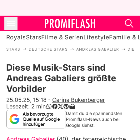
Royals
Stars
Filme & Serien
Lifestyle
Familie & 
STARS
DEUTSCHE STARS
ANDREAS GABALIER
DIES
Royals
Diese Musik-Stars sind
Stars
Andreas Gabaliers größte
Filme & Serien
Vorbilder
Lifestyle
25.05.25, 15:18
-
Carina Bukenberger
Lesezeit:
2
min
Familie & Liebe
Damit du die spannendsten
Promiflash-News auch bei
Promiflash Exklusiv
Google siehst.
Andreas Gabalier
(40), der österreichische