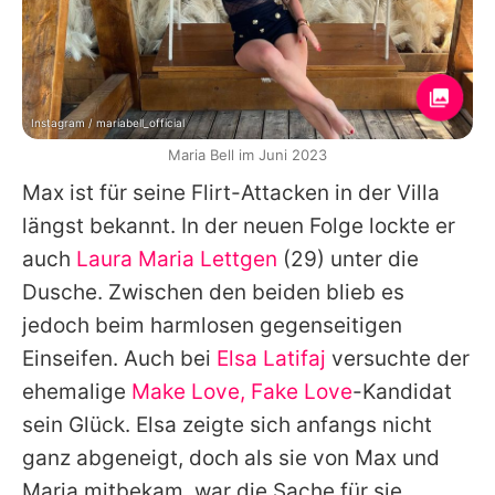
Instagram / mariabell_official
Maria Bell im Juni 2023
Max
ist für seine Flirt-Attacken in der Villa
längst bekannt. In der neuen Folge lockte er
auch
Laura Maria Lettgen
(29) unter die
Dusche. Zwischen den beiden blieb es
jedoch beim harmlosen gegenseitigen
Einseifen. Auch bei
Elsa Latifaj
versuchte der
ehemalige
Make Love, Fake Love
-Kandidat
sein Glück.
Elsa
zeigte sich anfangs nicht
ganz abgeneigt, doch als sie von Max und
Maria mitbekam, war die Sache für sie