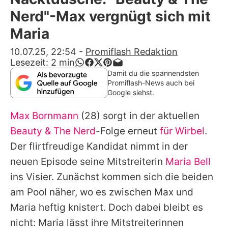
Alle Themen auf Promiflash
Nerd"-Max vergnügt sich mit
Jobs
Maria
App runterladen
10.07.25, 22:54
-
Promiflash Redaktion
Lesezeit:
2
min
Team
Damit du die spannendsten
Promiflash-News auch bei
Redaktionelle Richtlinien
Google siehst.
Max Bornmann
(28) sorgt in der aktuellen
Impressum
Beauty & The Nerd
-Folge erneut
für Wirbel
.
Datenschutzerklärung
Der flirtfreudige Kandidat nimmt in der
Nutzungsbedingungen
neuen Episode seine Mitstreiterin
Maria Bell
ins Visier. Zunächst kommen sich die beiden
Utiq verwalten
am Pool näher, wo es zwischen
Max
und
Maria
heftig knistert. Doch dabei bleibt es
nicht:
Maria
lässt ihre Mitstreiterinnen