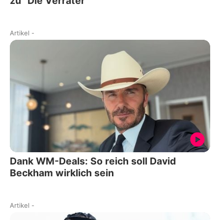
zu "Die Verräter"
Artikel
-
Dank WM-Deals: So reich soll David
Beckham wirklich sein
Artikel
-