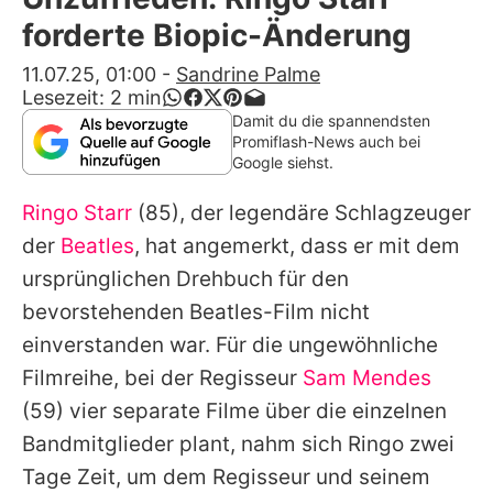
Alle Themen auf Promiflash
forderte Biopic-Änderung
Jobs
11.07.25, 01:00
-
Sandrine Palme
Lesezeit:
2
min
App runterladen
Damit du die spannendsten
Promiflash-News auch bei
Team
Google siehst.
Redaktionelle Richtlinien
Ringo Starr
(85), der legendäre Schlagzeuger
der
Beatles
, hat angemerkt, dass er mit dem
Impressum
ursprünglichen Drehbuch für den
Datenschutzerklärung
bevorstehenden
Beatles
-Film nicht
einverstanden war. Für die ungewöhnliche
Nutzungsbedingungen
Filmreihe, bei der Regisseur
Sam Mendes
Utiq verwalten
(59) vier separate Filme über die einzelnen
Bandmitglieder plant, nahm sich
Ringo
zwei
Tage Zeit, um dem Regisseur und seinem