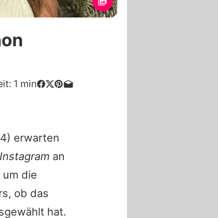
hon
it:
1
min
4) erwarten
Instagram
an
 um die
rs, ob das
sgewählt hat.