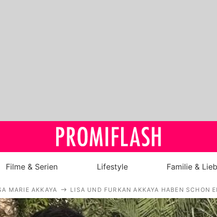
Filme & Serien
Lifestyle
Familie & Lie
SA MARIE AKKAYA
LISA UND FURKAN AKKAYA HABEN SCHON E
Royals
Stars