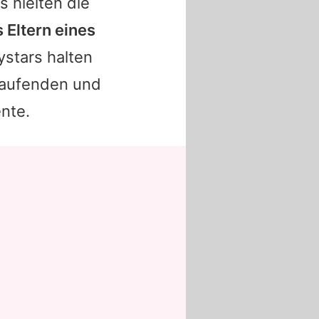
s hielten die
s Eltern eines
ystars halten
 Laufenden und
nte.