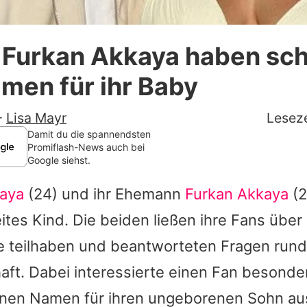
Datenschutzerklärung
d Furkan Akkaya haben sc
Nutzungsbedingungen
men für ihr Baby
Utiq verwalten
-
Lisa Mayr
Leseze
Damit du die spannendsten
Promiflash-News auch bei
Google siehst.
kaya
(24) und ihr Ehemann
Furkan Akkaya
(2
eites Kind. Die beiden ließen ihre Fans über
de teilhaben und beantworteten Fragen rund
ft. Dabei interessierte einen Fan besonde
einen Namen für ihren ungeborenen Sohn au