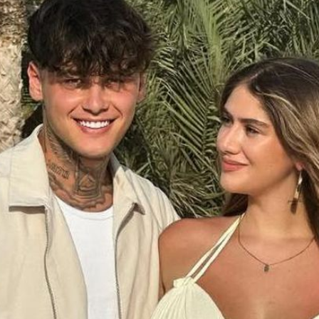
Filme & Serien
Lifestyle
Familie & Liebe
Promiflash Exklusiv
Alle Themen auf Promiflash
Jobs
App runterladen
Team
Redaktionelle Richtlinien
Impressum