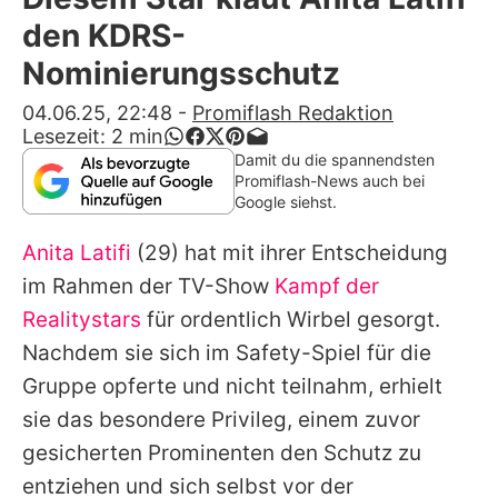
Alle Themen auf Promiflash
den KDRS-
Jobs
Nominierungsschutz
App runterladen
04.06.25, 22:48
-
Promiflash Redaktion
Lesezeit:
2
min
Team
Damit du die spannendsten
Promiflash-News auch bei
Redaktionelle Richtlinien
Google siehst.
Anita Latifi
(29) hat mit ihrer Entscheidung
Impressum
im Rahmen der TV-Show
Kampf der
Datenschutzerklärung
Realitystars
für ordentlich Wirbel gesorgt.
Nutzungsbedingungen
Nachdem sie sich im Safety-Spiel für die
Gruppe opferte und nicht teilnahm, erhielt
Utiq verwalten
sie das besondere Privileg, einem zuvor
gesicherten Prominenten den Schutz zu
entziehen und sich selbst vor der