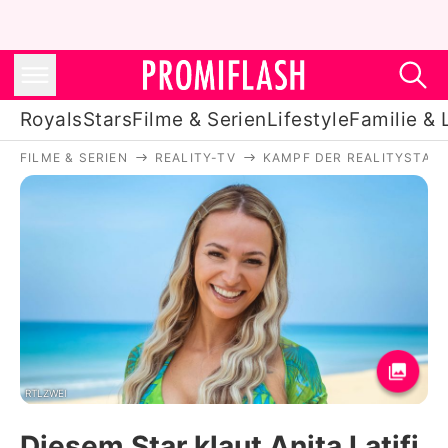
Royals
Stars
Filme & Serien
Lifestyle
Familie & 
FILME & SERIEN
REALITY-TV
KAMPF DER REALITYSTAR
Royals
Stars
Filme & Serien
Lifestyle
Familie & Liebe
Promiflash Exklusiv
RTLZWEI
Diesem Star klaut Anita Latifi