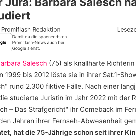
r Jura: Barbara Salesch h
Filme & Serien
udiert
Lifestyle
-
Promiflash Redaktion
Leseze
Familie & Liebe
Damit du die spannendsten
Promiflash-News auch bei
Google siehst.
Promiflash Exklusiv
arbara Salesch
(75) als knallharte Richteri
Alle Themen auf Promiflash
 1999 bis 2012 löste sie in ihrer Sat.1-Show
Jobs
h" rund 2.300 fiktive Fälle. Nach einer lang
App runterladen
die studierte Juristin im Jahr 2022 mit de
Team
sch – Das Strafgericht" ihr Comeback im Fe
n den Jahren ihrer Fernseh-Abwesenheit g
Redaktionelle Richtlinien
tet, hat die 75-Jährige schon seit ihrer Kin
Impressum