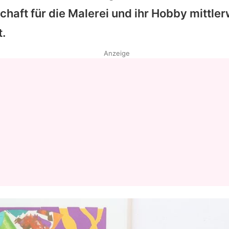
haft für die Malerei und ihr Hobby mittle
Datenschutzerklärung
.
Nutzungsbedingungen
Anzeige
Utiq verwalten