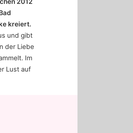
schen 2012
 Bad
ke kreiert.
us und gibt
en der Liebe
sammelt. Im
er Lust auf