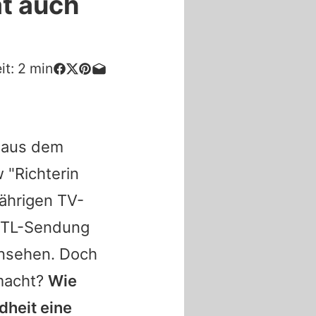
at auch
it:
2
min
n aus dem
 "Richterin
jährigen TV-
r RTL-Sendung
rnsehen. Doch
emacht?
Wie
dheit eine