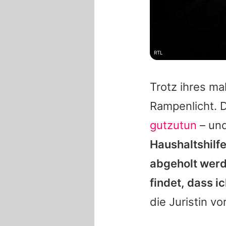
RTL
Trotz ihres ma
Rampenlicht. D
gutzutun
– und
Haushaltshilfe
abgeholt werde
findet, dass i
die Juristin v