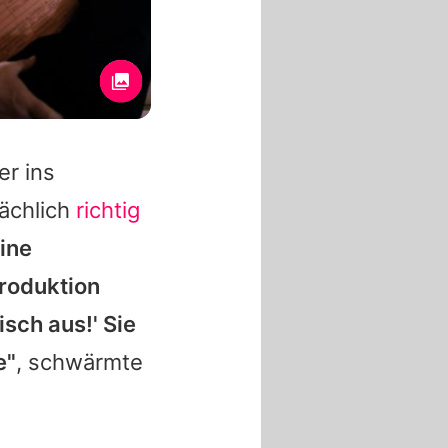
r ins
sächlich
richtig
ine
produktion
isch aus!' Sie
e"
, schwärmte