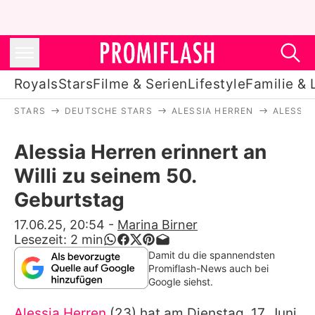
Royals
Stars
Filme & Serien
Lifestyle
Familie & 
STARS
DEUTSCHE STARS
ALESSIA HERREN
ALESSIA
Royals
Alessia Herren erinnert an
Stars
Willi zu seinem 50.
Filme & Serien
Geburtstag
Lifestyle
17.06.25, 20:54
-
Marina Birner
Lesezeit:
2
min
Familie & Liebe
Damit du die spannendsten
Promiflash-News auch bei
Promiflash Exklusiv
Google siehst.
Alessia Herren
(23) hat am Dienstag, 17. Juni,