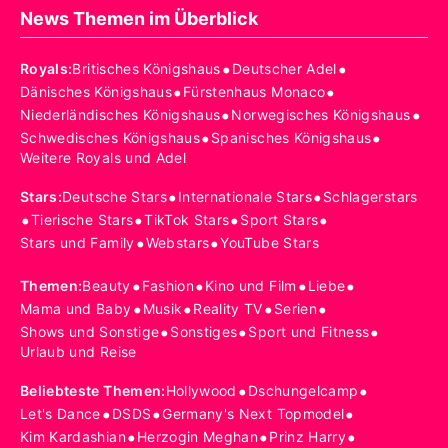
News Themen im Überblick
•
•
Royals
:
Britisches Königshaus
Deutscher Adel
•
•
Dänisches Königshaus
Fürstenhaus Monaco
•
•
Niederländisches Königshaus
Norwegisches Königshaus
•
•
Schwedisches Königshaus
Spanisches Königshaus
Weitere Royals und Adel
•
•
Stars
:
Deutsche Stars
Internationale Stars
Schlagerstars
•
•
•
•
Tierische Stars
TikTok Stars
Sport Stars
•
•
Stars und Family
Webstars
YouTube Stars
•
•
•
•
Themen
:
Beauty
Fashion
Kino und Film
Liebe
•
•
•
•
Mama und Baby
Musik
Reality TV
Serien
•
•
•
Shows und Sonstige
Sonstiges
Sport und Fitness
Urlaub und Reise
•
•
Beliebteste Themen
:
Hollywood
Dschungelcamp
•
•
•
Let's Dance
DSDS
Germany's Next Topmodel
•
•
•
Kim Kardashian
Herzogin Meghan
Prinz Harry