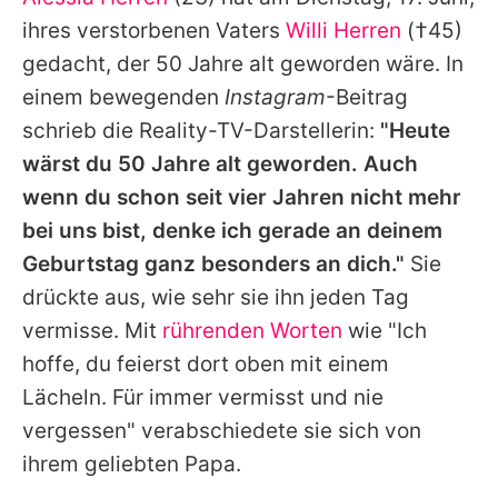
Alle Themen auf Promiflash
ihres verstorbenen Vaters
Willi Herren
(†45)
Jobs
gedacht, der 50 Jahre alt geworden wäre. In
einem bewegenden
Instagram
-Beitrag
App runterladen
schrieb die Reality-TV-Darstellerin:
"Heute
Team
wärst du 50 Jahre alt geworden. Auch
wenn du schon seit vier Jahren nicht mehr
Redaktionelle Richtlinien
bei uns bist, denke ich gerade an deinem
Impressum
Geburtstag ganz besonders an dich."
Sie
drückte aus, wie sehr sie ihn jeden Tag
Datenschutzerklärung
vermisse. Mit
rührenden Worten
wie "Ich
Nutzungsbedingungen
hoffe, du feierst dort oben mit einem
Utiq verwalten
Lächeln. Für immer vermisst und nie
vergessen" verabschiedete sie sich von
ihrem geliebten Papa.