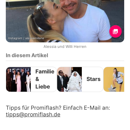
Instagram / alessiamillane
Alessia und Willi Herren
In diesem Artikel
Familie
&
Stars
Liebe
Tipps für Promiflash? Einfach E-Mail an:
tipps@promiflash.de