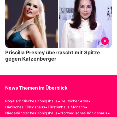
Priscilla Presley überrascht mit Spitze
gegen Katzenberger
News Themen im Überblick
•
•
Royals
:
Britisches Königshaus
Deutscher Adel
•
•
Dänisches Königshaus
Fürstenhaus Monaco
•
•
Niederländisches Königshaus
Norwegisches Königshaus