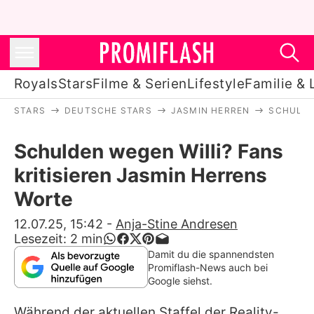
Royals
Stars
Filme & Serien
Lifestyle
Familie & 
STARS
DEUTSCHE STARS
JASMIN HERREN
SCHULDE
Royals
Schulden wegen Willi? Fans
Stars
kritisieren Jasmin Herrens
Filme & Serien
Worte
Lifestyle
12.07.25, 15:42
-
Anja-Stine Andresen
Lesezeit:
2
min
Familie & Liebe
Damit du die spannendsten
Promiflash-News auch bei
Promiflash Exklusiv
Google siehst.
Während der aktuellen Staffel der Reality-