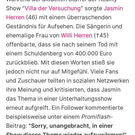
Alle Themen auf Promiflash
Show "
Villa der Versuchung
" sorgte
Jasmin
Jobs
Herren
(46) mit einem überraschenden
Geständnis für Aufsehen. Die Sängerin und
App runterladen
ehemalige Frau von
Willi Herren
(†45)
Team
offenbarte, dass sie nach seinem Tod mit
einem Schuldenberg von 400.000 Euro
Redaktionelle Richtlinien
zurückblieb. Mit diesen Worten stieß sie
Impressum
jedoch nicht nur auf Mitgefühl. Viele Fans
und Zuschauer teilten in sozialen Netzwerken
Datenschutzerklärung
ihre Meinung und kritisierten, dass
Jasmin
Nutzungsbedingungen
das Thema in einer Unterhaltungsshow
Utiq verwalten
erneut aufgreift. Ein Follower kommentierte
beispielsweise unter einem
Promiflash
-
Beitrag:
"Sorry, unangebracht, in einer
Show dieses Thema wieder aufzuwärmen!"