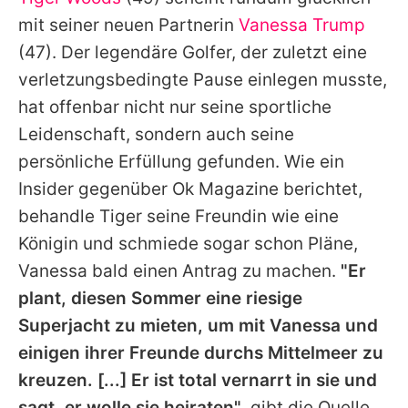
Alle Themen auf Promiflash
mit seiner neuen Partnerin
Vanessa Trump
Jobs
(47). Der legendäre Golfer, der zuletzt eine
verletzungsbedingte Pause einlegen musste,
App runterladen
hat offenbar nicht nur seine sportliche
Team
Leidenschaft, sondern auch seine
persönliche Erfüllung gefunden. Wie ein
Redaktionelle Richtlinien
Insider gegenüber Ok Magazine berichtet,
Impressum
behandle
Tiger
seine Freundin wie eine
Königin und schmiede sogar schon Pläne,
Datenschutzerklärung
Vanessa
bald einen Antrag zu machen.
"Er
Nutzungsbedingungen
plant, diesen Sommer eine riesige
Utiq verwalten
Superjacht zu mieten, um mit Vanessa und
einigen ihrer Freunde durchs Mittelmeer zu
kreuzen. [...] Er ist total vernarrt in sie und
sagt, er wolle sie heiraten"
, gibt die Quelle