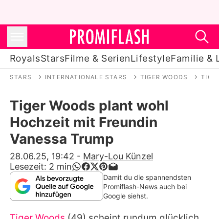
Royals
Stars
Filme & Serien
Lifestyle
Familie & 
STARS
INTERNATIONALE STARS
TIGER WOODS
TIGE
Royals
Tiger Woods plant wohl
Stars
Hochzeit mit Freundin
Filme & Serien
Vanessa Trump
Lifestyle
28.06.25, 19:42
-
Mary-Lou Künzel
Lesezeit:
2
min
Familie & Liebe
Damit du die spannendsten
Promiflash-News auch bei
Promiflash Exklusiv
Google siehst.
Tiger Woods
(49) scheint rundum glücklich