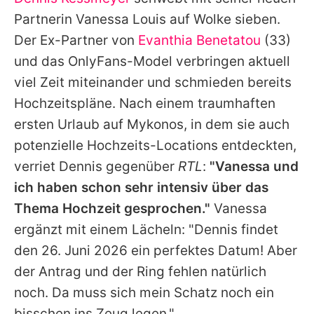
Alle Themen auf Promiflash
Partnerin Vanessa Louis auf Wolke sieben.
Jobs
Der Ex-Partner von
Evanthia Benetatou
(33)
und das OnlyFans-Model verbringen aktuell
App runterladen
viel Zeit miteinander und schmieden bereits
Team
Hochzeitspläne. Nach einem traumhaften
ersten Urlaub auf Mykonos, in dem sie auch
Redaktionelle Richtlinien
potenzielle Hochzeits-Locations entdeckten,
Impressum
verriet
Dennis
gegenüber
RTL
:
"Vanessa und
ich haben schon sehr intensiv über das
Datenschutzerklärung
Thema Hochzeit gesprochen."
Vanessa
Nutzungsbedingungen
ergänzt mit einem Lächeln: "Dennis findet
Utiq verwalten
den 26. Juni 2026 ein perfektes Datum! Aber
der Antrag und der Ring fehlen natürlich
noch. Da muss sich mein Schatz noch ein
bisschen ins Zeug legen."