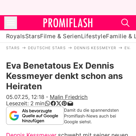
Royals
Stars
Filme & Serien
Lifestyle
Familie & 
STARS
DEUTSCHE STARS
DENNIS KESSMEYER
EVA 
Royals
Eva Benetatous Ex Dennis
Stars
Kessmeyer denkt schon ans
Filme & Serien
Heiraten
Lifestyle
05.07.25, 12:18
-
Malin Friedrich
Lesezeit:
2
min
Familie & Liebe
Damit du die spannendsten
Promiflash-News auch bei
Promiflash Exklusiv
Google siehst.
Dennis Kessmeyer
schwebt mit seiner neuen