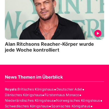
Alan Ritchsons Reacher-Körper wurde
jede Woche kontrolliert
News Themen im Überblick
•
•
Royals
:
Britisches Königshaus
Deutscher Adel
•
•
Dänisches Königshaus
Fürstenhaus Monaco
•
•
Niederländisches Königshaus
Norwegisches Königshaus
•
•
Schwedisches Königshaus
Spanisches Königshaus