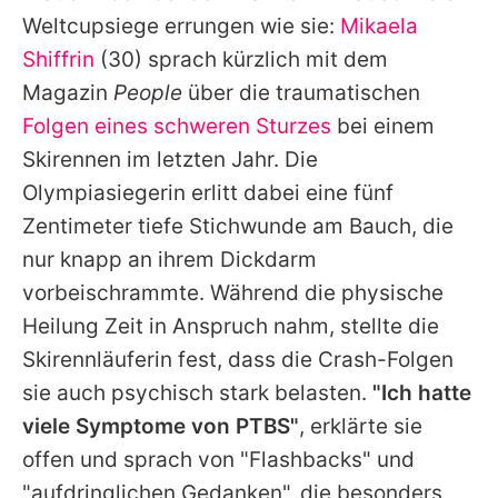
Alle Themen auf Promiflash
Weltcupsiege errungen wie sie:
Mikaela
Shiffrin
(30) sprach kürzlich mit dem
Jobs
Magazin
People
über die traumatischen
App runterladen
Folgen eines schweren Sturzes
bei einem
Team
Skirennen im letzten Jahr. Die
Olympiasiegerin erlitt dabei eine fünf
Redaktionelle Richtlinien
Zentimeter tiefe Stichwunde am Bauch, die
Impressum
nur knapp an ihrem Dickdarm
vorbeischrammte. Während die physische
Datenschutzerklärung
Heilung Zeit in Anspruch nahm, stellte die
Nutzungsbedingungen
Skirennläuferin fest, dass die Crash-Folgen
sie auch psychisch stark belasten.
"Ich hatte
Utiq verwalten
viele Symptome von PTBS"
, erklärte sie
offen und sprach von "Flashbacks" und
"aufdringlichen Gedanken", die besonders