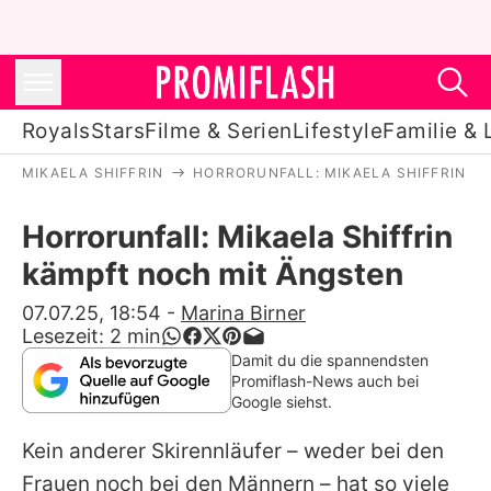
Royals
Stars
Filme & Serien
Lifestyle
Familie & 
MIKAELA SHIFFRIN
HORRORUNFALL: MIKAELA SHIFFRIN K
Royals
Horrorunfall: Mikaela Shiffrin
Stars
kämpft noch mit Ängsten
Filme & Serien
07.07.25, 18:54
-
Marina Birner
Lesezeit:
2
min
Lifestyle
Damit du die spannendsten
Promiflash-News auch bei
Familie & Liebe
Google siehst.
Promiflash Exklusiv
Kein anderer Skirennläufer – weder bei den
Frauen noch bei den Männern – hat so viele