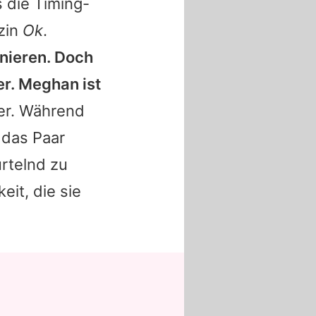
 die Timing-
zin
Ok
.
inieren. Doch
er.
Meghan
ist
ter. Während
das Paar
rtelnd zu
it, die sie