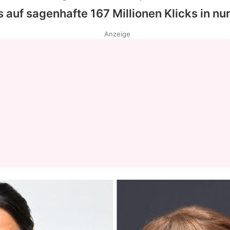
 auf sagenhafte 167 Millionen Klicks in nu
Datenschutzerklärung
Anzeige
Nutzungsbedingungen
Utiq verwalten