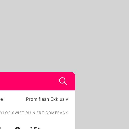
be
Promiflash Exklusiv
YLOR SWIFT RUINIERT COMEBACK