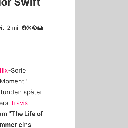
or Swift
it:
2
min
lix
-Serie
k-Moment"
Stunden später
ners
Travis
um "The Life of
ummer eins