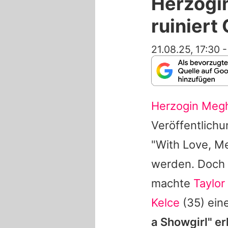
Herzogin
ruinier
21.08.25, 17:30
Herzogin Meg
Veröffentlichu
"With Love,
M
werden. Doch 
machte
Taylor
Kelce
(35) ein
a Showgirl" e