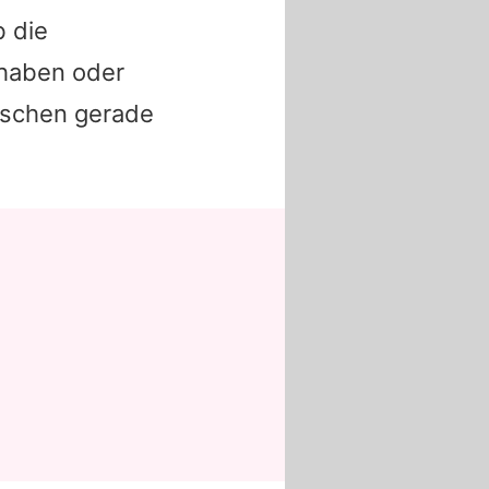
b die
 haben oder
rschen gerade