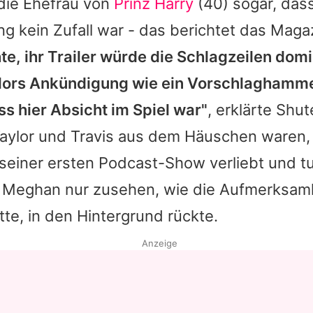
 die Ehefrau von
Prinz Harry
(40) sogar, dass
g kein Zufall war - das berichtet das Maga
e, ihr Trailer würde die Schlagzeilen dom
lors
Ankündigung wie ein Vorschlaghamm
s hier Absicht im Spiel war"
, erklärte Shu
aylor
und
Travis
aus dem Häuschen waren, 
seiner ersten Podcast-Show verliebt und tu
e
Meghan
nur zusehen, wie die Aufmerksamke
tte, in den Hintergrund rückte.
Anzeige