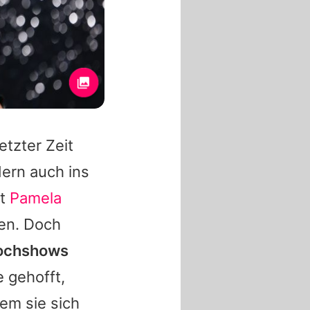
letzter Zeit
dern auch ins
it
Pamela
hen. Doch
Kochshows
 gehofft,
em sie sich