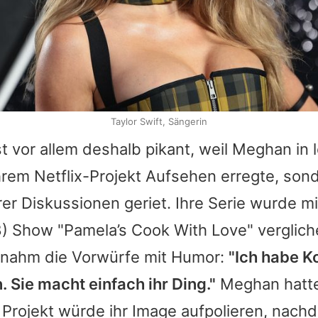
Taylor Swift, Sängerin
st vor allem deshalb pikant, weil
Meghan
in 
ihrem Netflix-Projekt Aufsehen erregte, son
r Diskussionen geriet. Ihre Serie wurde m
) Show "
Pamela
’s Cook With Love" verglic
 nahm die Vorwürfe mit Humor:
"Ich habe 
. Sie macht einfach ihr Ding."
Meghan
hatte
Projekt würde ihr Image aufpolieren, nachd