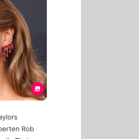
aylors
perten Rob