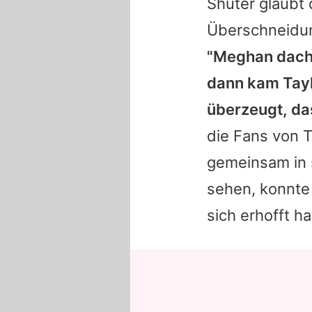
Shuter glaubt
Überschneidun
"
Meghan
dacht
dann kam
Tay
überzeugt, das
die Fans von
T
gemeinsam in 
sehen, konnt
sich erhofft ha