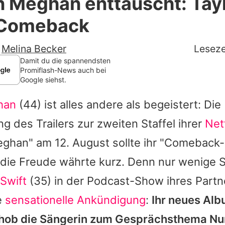
 Meghan enttäuscht: Tayl
Filme & Serien
t Comeback
Lifestyle
-
Melina Becker
Leseze
Familie & Liebe
Damit du die spannendsten
Promiflash-News auch bei
Google siehst.
Promiflash Exklusiv
han
(44) ist alles andere als begeistert: Die
Alle Themen auf Promiflash
ng des Trailers zur zweiten Staffel ihrer
Netf
Jobs
eghan
" am 12. August sollte ihr "Comebac
App runterladen
die Freude währte kurz. Denn nur wenige 
Team
 Swift
(35) in der Podcast-Show ihres Part
e
sensationelle Ankündigung
:
Ihr neues Alb
Redaktionelle Richtlinien
rhob die Sängerin zum Gesprächsthema N
Impressum