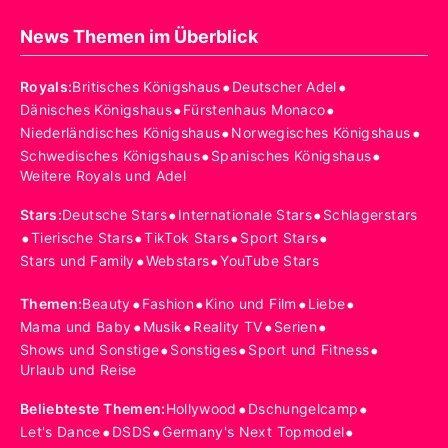
News Themen im Überblick
•
•
Royals
:
Britisches Königshaus
Deutscher Adel
•
•
Dänisches Königshaus
Fürstenhaus Monaco
•
•
Niederländisches Königshaus
Norwegisches Königshaus
•
•
Schwedisches Königshaus
Spanisches Königshaus
Weitere Royals und Adel
•
•
Stars
:
Deutsche Stars
Internationale Stars
Schlagerstars
•
•
•
•
Tierische Stars
TikTok Stars
Sport Stars
•
•
Stars und Family
Webstars
YouTube Stars
•
•
•
•
Themen
:
Beauty
Fashion
Kino und Film
Liebe
•
•
•
•
Mama und Baby
Musik
Reality TV
Serien
•
•
•
Shows und Sonstige
Sonstiges
Sport und Fitness
Urlaub und Reise
•
•
Beliebteste Themen
:
Hollywood
Dschungelcamp
•
•
•
Let's Dance
DSDS
Germany's Next Topmodel