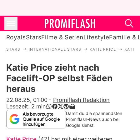
Royals
Stars
Filme & Serien
Lifestyle
Familie & 
STARS
INTERNATIONALE STARS
KATIE PRICE
KATIE 
Royals
Katie Price zieht nach
Stars
Facelift-OP selbst Fäden
Filme & Serien
heraus
Lifestyle
22.08.25, 01:00
-
Promiflash Redaktion
Lesezeit:
2
min
Familie & Liebe
Damit du die spannendsten
Promiflash-News auch bei
Promiflash Exklusiv
Google siehst.
Katie Price
(47) hat mit einer weiteren