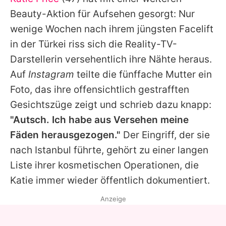
Alle Themen auf Promiflash
Beauty-Aktion für Aufsehen gesorgt: Nur
Jobs
wenige Wochen nach ihrem jüngsten Facelift
in der Türkei riss sich die Reality-TV-
App runterladen
Darstellerin versehentlich ihre Nähte heraus.
Team
Auf
Instagram
teilte die fünffache Mutter ein
Foto, das ihre offensichtlich gestrafften
Redaktionelle Richtlinien
Gesichtszüge zeigt und schrieb dazu knapp:
Impressum
"Autsch. Ich habe aus Versehen meine
Fäden herausgezogen."
Der Eingriff, der sie
Datenschutzerklärung
nach Istanbul führte, gehört zu einer langen
Nutzungsbedingungen
Liste ihrer kosmetischen Operationen, die
Utiq verwalten
Katie
immer wieder öffentlich dokumentiert.
Anzeige