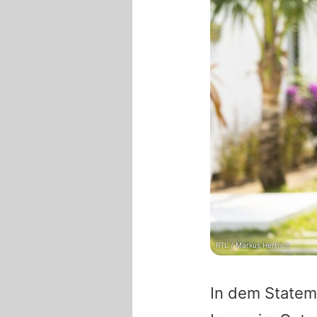
RTL / Markus Hertrich
In dem Stateme