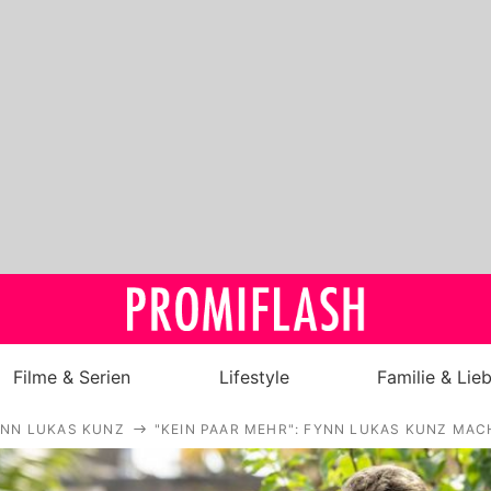
Filme & Serien
Lifestyle
Familie & Lie
YNN LUKAS KUNZ
"KEIN PAAR MEHR": FYNN LUKAS KUNZ MA
Royals
Stars