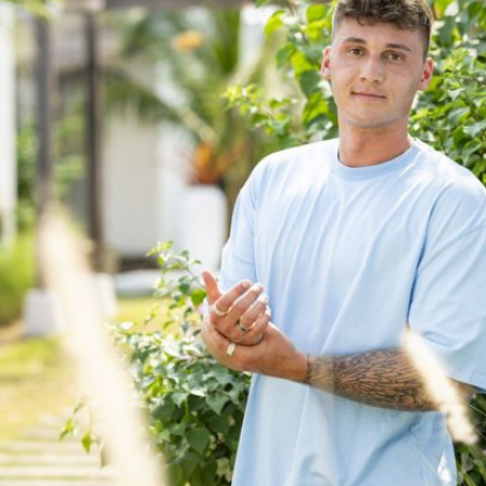
Filme & Serien
Lifestyle
Familie & Liebe
Promiflash Exklusiv
Alle Themen auf Promiflash
Jobs
App runterladen
Team
Redaktionelle Richtlinien
Impressum