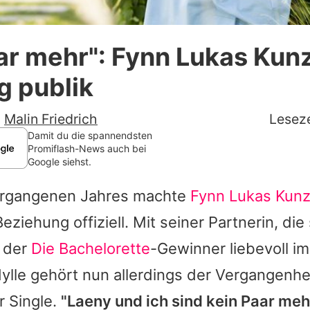
Datenschutzerklärung
ar mehr": Fynn Lukas Kun
Nutzungsbedingungen
g publik
Utiq verwalten
-
Malin Friedrich
Leseze
Damit du die spannendsten
Promiflash-News auch bei
Google siehst.
ergangenen Jahres machte
Fynn Lukas Kun
eziehung offiziell. Mit seiner Partnerin, die
e der
Die Bachelorette
-Gewinner liebevoll i
ylle gehört nun allerdings der Vergangenhe
r Single.
"Laeny und ich sind kein Paar meh