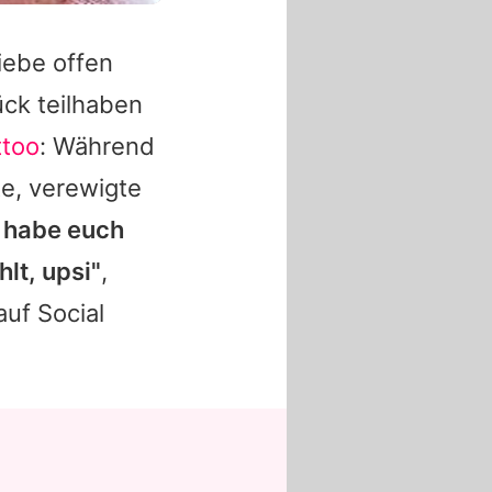
iebe offen
ück teilhaben
ttoo
: Während
te, verewigte
h habe euch
lt, upsi"
,
uf Social