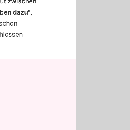
 gut zwischen
eben dazu"
,
 schon
chlossen