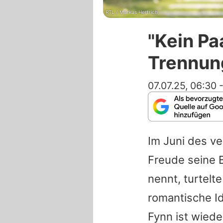
RTL / Markus Hertrich
"Kein Pa
Trennun
07.07.25, 06:30
Im Juni des v
Freude seine B
nennt, turtelt
romantische Id
Fynn
ist wiede