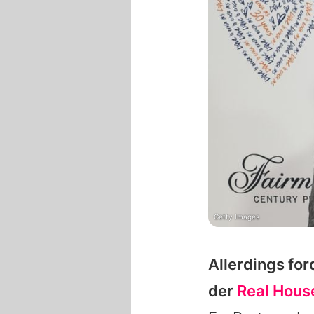
Getty Images
Allerdings for
der
Real House