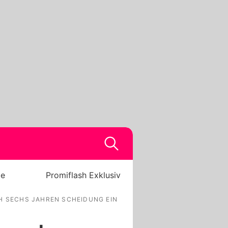
be
Promiflash Exklusiv
H SECHS JAHREN SCHEIDUNG EIN