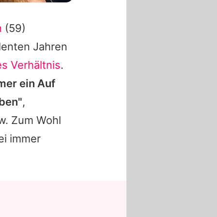
n
(59)
ulenten Jahren
s Verhältnis
.
mmer ein Auf
eben"
,
w. Zum Wohl
ei immer