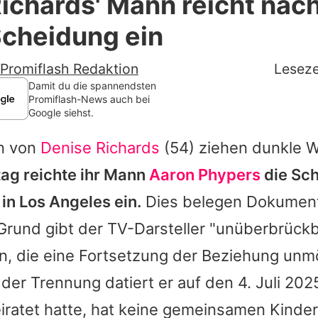
ichards' Mann reicht nac
Filme & Serien
Scheidung ein
Lifestyle
Promiflash Redaktion
Leseze
Familie & Liebe
Damit du die spannendsten
Promiflash-News auch bei
Google siehst.
Promiflash Exklusiv
n von
Denise Richards
(54) ziehen dunkle W
Alle Themen auf Promiflash
ag reichte ihr Mann
Aaron Phypers
die Sch
Jobs
in Los Angeles ein.
Dies belegen Dokument
App runterladen
 Grund gibt der TV-Darsteller "unüberbrück
Team
an, die eine Fortsetzung der Beziehung unm
der Trennung datiert er auf den 4. Juli 202
Redaktionelle Richtlinien
iratet hatte, hat keine gemeinsamen Kinder
Impressum