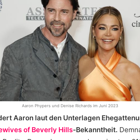
Aaron Phypers und Denise Richards im Juni 2023
dert
Aaron
laut den Unterlagen Ehegattenu
wives of Beverly Hills
-Bekanntheit.
Demna