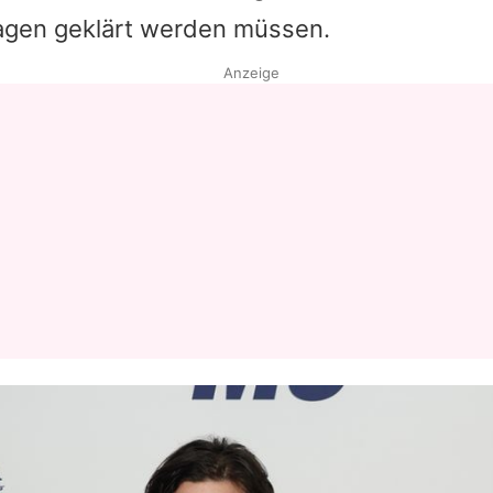
agen geklärt werden müssen.
Datenschutzerklärung
Anzeige
Nutzungsbedingungen
Utiq verwalten