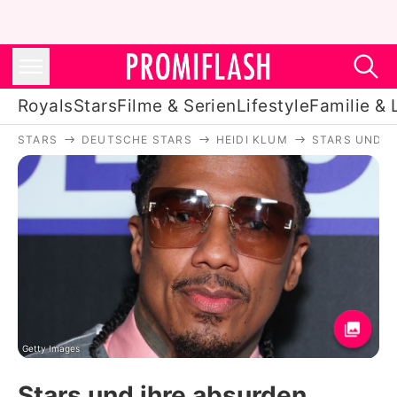
Royals
Stars
Filme & Serien
Lifestyle
Familie & 
STARS
DEUTSCHE STARS
HEIDI KLUM
STARS UND I
Royals
Stars
Filme & Serien
Lifestyle
Familie & Liebe
Promiflash Exklusiv
Getty Images
Stars und ihre absurden