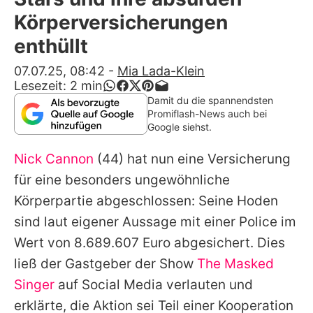
Alle Themen auf Promiflash
Körperversicherungen
Jobs
enthüllt
App runterladen
07.07.25, 08:42
-
Mia Lada-Klein
Lesezeit:
2
min
Team
Damit du die spannendsten
Promiflash-News auch bei
Redaktionelle Richtlinien
Google siehst.
Nick Cannon
(44) hat nun eine Versicherung
Impressum
für eine besonders ungewöhnliche
Datenschutzerklärung
Körperpartie abgeschlossen: Seine Hoden
Nutzungsbedingungen
sind laut eigener Aussage mit einer Police im
Wert von 8.689.607 Euro abgesichert. Dies
Utiq verwalten
ließ der Gastgeber der Show
The Masked
Singer
auf Social Media verlauten und
erklärte, die Aktion sei Teil einer Kooperation