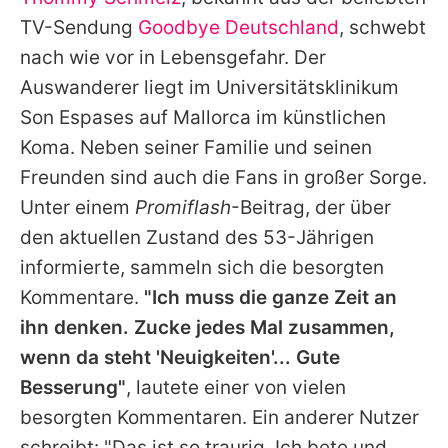
Alle Themen auf Promiflash
TV-Sendung
Goodbye Deutschland
, schwebt
Jobs
nach wie vor in Lebensgefahr. Der
Auswanderer liegt im Universitätsklinikum
App runterladen
Son Espases auf Mallorca im künstlichen
Team
Koma. Neben seiner Familie und seinen
Freunden sind auch die Fans in großer Sorge.
Redaktionelle Richtlinien
Unter einem
Promiflash
-Beitrag, der über
Impressum
den aktuellen Zustand des 53-Jährigen
informierte, sammeln sich die besorgten
Datenschutzerklärung
Kommentare.
"Ich muss die ganze Zeit an
Nutzungsbedingungen
ihn denken. Zucke jedes Mal zusammen,
Utiq verwalten
wenn da steht 'Neuigkeiten'... Gute
Besserung"
, lautete einer von vielen
besorgten Kommentaren. Ein anderer Nutzer
schreibt: "Das ist so traurig. Ich bete und