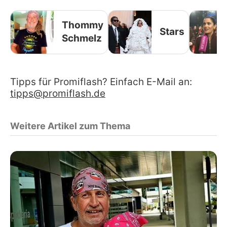
Thommy
Stars
Schmelz
Tipps für Promiflash? Einfach E-Mail an:
tipps@promiflash.de
Weitere Artikel zum Thema