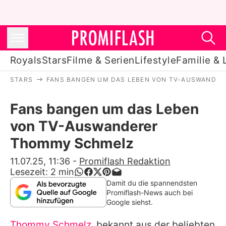
Royals
Stars
Filme & Serien
Lifestyle
Familie & 
STARS
FANS BANGEN UM DAS LEBEN VON TV-AUSWANDE
Royals
Fans bangen um das Leben
Stars
von TV-Auswanderer
Filme & Serien
Thommy Schmelz
Lifestyle
11.07.25, 11:36
-
Promiflash Redaktion
Lesezeit:
2
min
Familie & Liebe
Damit du die spannendsten
Promiflash-News auch bei
Promiflash Exklusiv
Google siehst.
Thommy Schmelz
, bekannt aus der beliebten