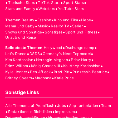
•
•
•
•
Tierische Stars
TikTok Stars
Sport Stars
•
•
Stars und Family
Webstars
YouTube Stars
•
•
•
•
Themen
:
Beauty
Fashion
Kino und Film
Liebe
•
•
•
•
Mama und Baby
Musik
Reality TV
Serien
•
•
•
Shows und Sonstige
Sonstiges
Sport und Fitness
Urlaub und Reise
•
•
Beliebteste Themen
:
Hollywood
Dschungelcamp
•
•
•
Let's Dance
DSDS
Germany's Next Topmodel
•
•
•
Kim Kardashian
Herzogin Meghan
Prinz Harry
•
•
•
Prinz William
König Charles III
Kourtney Kardashian
•
•
•
•
Kylie Jenner
Ben Affleck
Brad Pitt
Prinzessin Beatrice
•
•
Britney Spears
Madonna
Katie Price
Sonstige Links
•
•
•
Alle Themen auf Promiflash
Jobs
App runterladen
Team
•
•
•
Redaktionelle Richtlinien
Impressum
•
•
Datenschutzerklärung
Nutzungsbedingungen