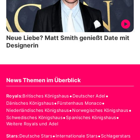
Neue Liebe? Matt Smith genießt Date mit
Designerin
News Themen im Überblick
•
•
Royals
:
Britisches Königshaus
Deutscher Adel
•
•
Dänisches Königshaus
Fürstenhaus Monaco
•
•
Niederländisches Königshaus
Norwegisches Königshaus
•
•
Schwedisches Königshaus
Spanisches Königshaus
Weitere Royals und Adel
•
•
Stars
:
Deutsche Stars
Internationale Stars
Schlagerstars