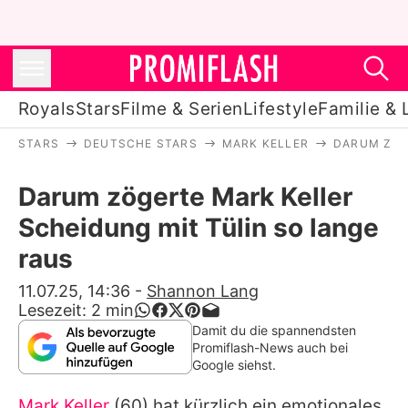
Royals
Stars
Filme & Serien
Lifestyle
Familie & 
STARS
DEUTSCHE STARS
MARK KELLER
DARUM ZÖG
Royals
Darum zögerte Mark Keller
Stars
Scheidung mit Tülin so lange
Filme & Serien
raus
Lifestyle
11.07.25, 14:36
-
Shannon Lang
Lesezeit:
2
min
Familie & Liebe
Damit du die spannendsten
Promiflash-News auch bei
Promiflash Exklusiv
Google siehst.
Mark Keller
(60) hat kürzlich ein emotionales