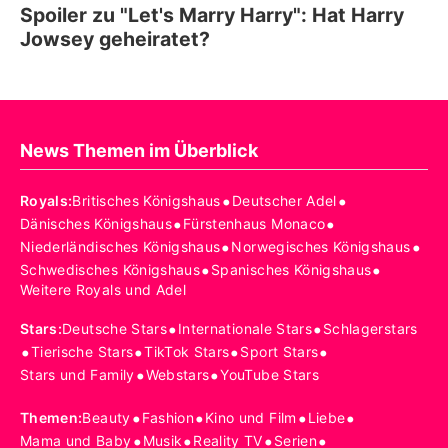
Spoiler zu "Let's Marry Harry": Hat Harry
Jowsey geheiratet?
News Themen im Überblick
•
•
Royals
:
Britisches Königshaus
Deutscher Adel
•
•
Dänisches Königshaus
Fürstenhaus Monaco
•
•
Niederländisches Königshaus
Norwegisches Königshaus
•
•
Schwedisches Königshaus
Spanisches Königshaus
Weitere Royals und Adel
•
•
Stars
:
Deutsche Stars
Internationale Stars
Schlagerstars
•
•
•
•
Tierische Stars
TikTok Stars
Sport Stars
•
•
Stars und Family
Webstars
YouTube Stars
•
•
•
•
Themen
:
Beauty
Fashion
Kino und Film
Liebe
•
•
•
•
Mama und Baby
Musik
Reality TV
Serien