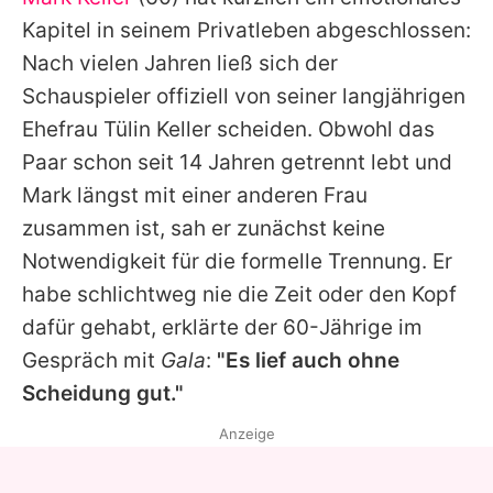
Alle Themen auf Promiflash
Kapitel in seinem Privatleben abgeschlossen:
Jobs
Nach vielen Jahren ließ sich der
Schauspieler offiziell von seiner langjährigen
App runterladen
Ehefrau
Tülin Keller
scheiden. Obwohl das
Team
Paar schon seit 14 Jahren getrennt lebt und
Mark
längst mit einer anderen Frau
Redaktionelle Richtlinien
zusammen ist, sah er zunächst keine
Impressum
Notwendigkeit für die formelle Trennung. Er
habe schlichtweg nie die Zeit oder den Kopf
Datenschutzerklärung
dafür gehabt, erklärte der 60-Jährige im
Nutzungsbedingungen
Gespräch mit
Gala
:
"Es lief auch ohne
Utiq verwalten
Scheidung gut."
Anzeige