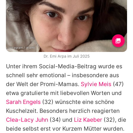
Instagram / dr.emi
Dr. Emi Arpa im Juli 2025
Unter ihrem Social-Media-Beitrag wurde es
schnell sehr emotional – insbesondere aus
der Welt der Promi-Mamas.
Sylvie Meis
(47)
etwa gratulierte mit liebevollen Worten und
Sarah Engels
(32) wünschte eine schöne
Kuschelzeit. Besonders herzlich reagierten
Clea-Lacy Juhn
(34) und
Liz Kaeber
(32), die
beide selbst erst vor Kurzem Mütter wurden.