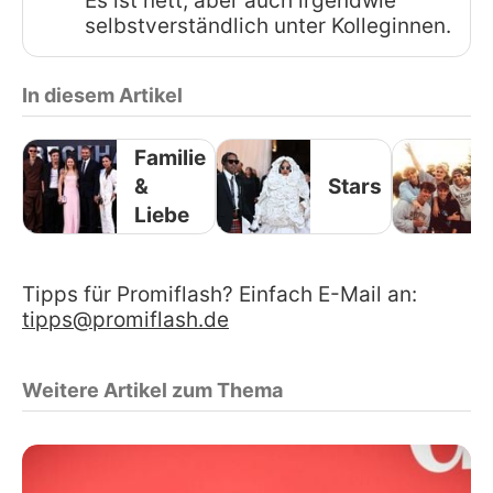
Es ist nett, aber auch irgendwie
selbstverständlich unter Kolleginnen.
In diesem Artikel
Familie
&
Stars
Liebe
Tipps für Promiflash? Einfach E-Mail an:
tipps@promiflash.de
Weitere Artikel zum Thema