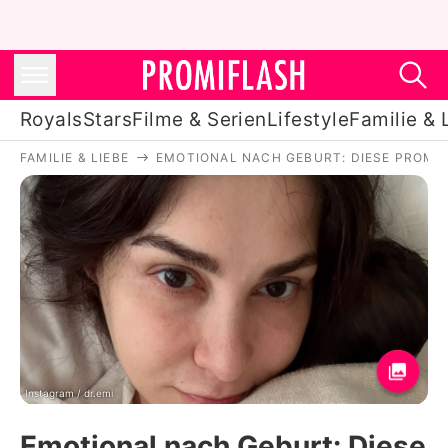
Royals
Stars
Filme & Serien
Lifestyle
Familie & 
FAMILIE & LIEBE
EMOTIONAL NACH GEBURT: DIESE PROMI-
Royals
Stars
Filme & Serien
Lifestyle
Familie & Liebe
Promiflash Exklusiv
Instagram / dr.emi
Emotional nach Geburt: Diese