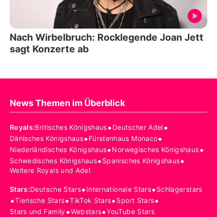
Nach Wirbelbruch: Rocklegende Joan Jett
sagt Konzerte ab
News Themen im Überblick
•
•
Royals
:
Britisches Königshaus
Deutscher Adel
•
•
Dänisches Königshaus
Fürstenhaus Monaco
•
•
Niederländisches Königshaus
Norwegisches Königshaus
•
•
Schwedisches Königshaus
Spanisches Königshaus
Weitere Royals und Adel
•
•
Stars
:
Deutsche Stars
Internationale Stars
Schlagerstars
•
•
•
•
Tierische Stars
TikTok Stars
Sport Stars
•
•
Stars und Family
Webstars
YouTube Stars