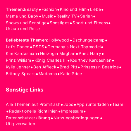
•
•
•
•
Themen
:
Beauty
Fashion
Kino und Film
Liebe
•
•
•
•
Mama und Baby
Musik
Reality TV
Serien
•
•
•
Shows und Sonstige
Sonstiges
Sport und Fitness
Urlaub und Reise
•
•
Beliebteste Themen
:
Hollywood
Dschungelcamp
•
•
•
Let's Dance
DSDS
Germany's Next Topmodel
•
•
•
Kim Kardashian
Herzogin Meghan
Prinz Harry
•
•
•
Prinz William
König Charles III
Kourtney Kardashian
•
•
•
•
Kylie Jenner
Ben Affleck
Brad Pitt
Prinzessin Beatrice
•
•
Britney Spears
Madonna
Katie Price
Sonstige Links
•
•
•
Alle Themen auf Promiflash
Jobs
App runterladen
Team
•
•
•
Redaktionelle Richtlinien
Impressum
•
•
Datenschutzerklärung
Nutzungsbedingungen
Utiq verwalten