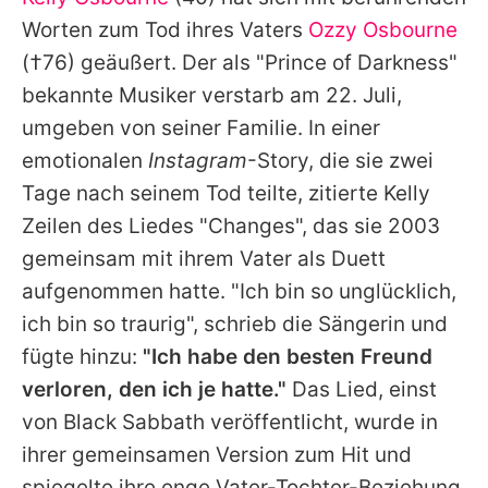
Alle Themen auf Promiflash
Worten zum Tod ihres Vaters
Ozzy Osbourne
Jobs
(†76) geäußert. Der als "Prince of Darkness"
bekannte Musiker verstarb am 22. Juli,
App runterladen
umgeben von seiner Familie. In einer
Team
emotionalen
Instagram
-Story, die sie zwei
Tage nach seinem Tod teilte, zitierte
Kelly
Redaktionelle Richtlinien
Zeilen des Liedes "Changes", das sie 2003
Impressum
gemeinsam mit ihrem Vater als Duett
aufgenommen hatte. "Ich bin so unglücklich,
Datenschutzerklärung
ich bin so traurig", schrieb die Sängerin und
Nutzungsbedingungen
fügte hinzu:
"Ich habe den besten Freund
Utiq verwalten
verloren, den ich je hatte."
Das Lied, einst
von
Black Sabbath
veröffentlicht, wurde in
ihrer gemeinsamen Version zum Hit und
spiegelte ihre enge Vater-Tochter-Beziehung