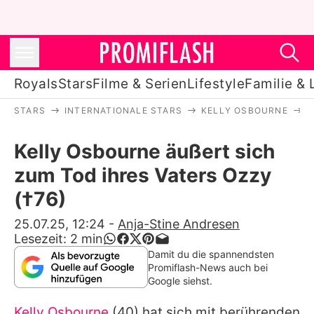
Royals
Stars
Filme & Serien
Lifestyle
Familie & 
STARS
INTERNATIONALE STARS
KELLY OSBOURNE
K
Royals
Kelly Osbourne äußert sich
Stars
zum Tod ihres Vaters Ozzy
Filme & Serien
(†76)
Lifestyle
25.07.25, 12:24
-
Anja-Stine Andresen
Lesezeit:
2
min
Familie & Liebe
Damit du die spannendsten
Promiflash-News auch bei
Promiflash Exklusiv
Google siehst.
Kelly Osbourne
(40) hat sich mit berührenden