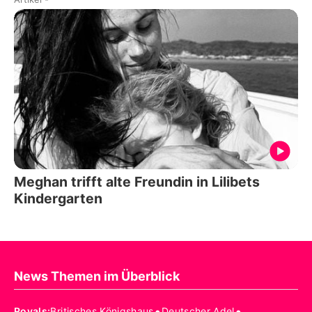
Meghan trifft alte Freundin in Lilibets
Kindergarten
News Themen im Überblick
•
•
Royals
:
Britisches Königshaus
Deutscher Adel