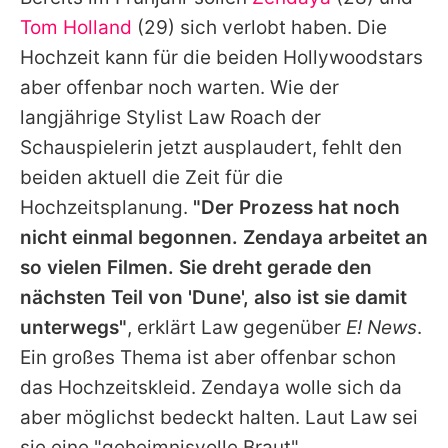
Alle Themen auf Promiflash
Tom Holland
(29) sich verlobt haben. Die
Jobs
Hochzeit kann für die beiden Hollywoodstars
aber offenbar noch warten. Wie der
App runterladen
langjährige Stylist
Law Roach
der
Team
Schauspielerin jetzt ausplaudert, fehlt den
beiden aktuell die Zeit für die
Redaktionelle Richtlinien
Hochzeitsplanung.
"Der Prozess hat noch
Impressum
nicht einmal begonnen.
Zendaya
arbeitet an
so vielen Filmen. Sie dreht gerade den
Datenschutzerklärung
nächsten Teil von 'Dune', also ist sie damit
Nutzungsbedingungen
unterwegs"
, erklärt
Law
gegenüber
E! News
.
Utiq verwalten
Ein großes Thema ist aber offenbar schon
das Hochzeitskleid.
Zendaya
wolle sich da
aber möglichst bedeckt halten. Laut
Law
sei
sie eine "geheimnisvolle Braut".