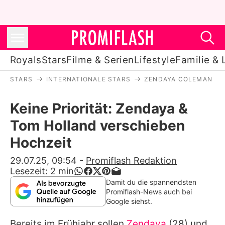
Royals
Stars
Filme & Serien
Lifestyle
Familie & 
STARS
INTERNATIONALE STARS
ZENDAYA COLEMAN
Royals
Keine Priorität: Zendaya &
Stars
Tom Holland verschieben
Filme & Serien
Hochzeit
Lifestyle
29.07.25, 09:54
-
Promiflash Redaktion
Lesezeit:
2
min
Familie & Liebe
Damit du die spannendsten
Promiflash-News auch bei
Promiflash Exklusiv
Google siehst.
Bereits im Frühjahr sollen
Zendaya
(28) und