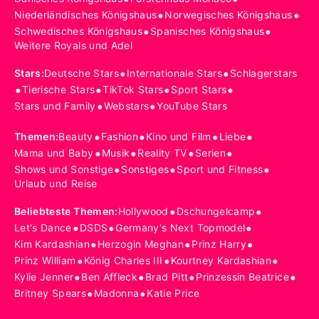
•
•
Niederländisches Königshaus
Norwegisches Königshaus
•
•
Schwedisches Königshaus
Spanisches Königshaus
Weitere Royals und Adel
•
•
Stars
:
Deutsche Stars
Internationale Stars
Schlagerstars
•
•
•
•
Tierische Stars
TikTok Stars
Sport Stars
•
•
Stars und Family
Webstars
YouTube Stars
•
•
•
•
Themen
:
Beauty
Fashion
Kino und Film
Liebe
•
•
•
•
Mama und Baby
Musik
Reality TV
Serien
•
•
•
Shows und Sonstige
Sonstiges
Sport und Fitness
Urlaub und Reise
•
•
Beliebteste Themen
:
Hollywood
Dschungelcamp
•
•
•
Let's Dance
DSDS
Germany's Next Topmodel
•
•
•
Kim Kardashian
Herzogin Meghan
Prinz Harry
•
•
•
Prinz William
König Charles III
Kourtney Kardashian
•
•
•
•
Kylie Jenner
Ben Affleck
Brad Pitt
Prinzessin Beatrice
•
•
Britney Spears
Madonna
Katie Price