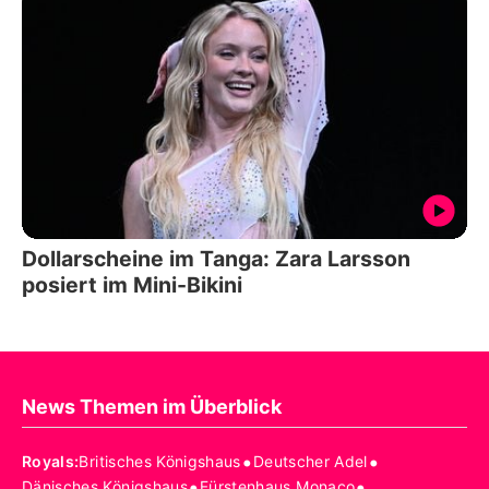
Dollarscheine im Tanga: Zara Larsson
posiert im Mini-Bikini
News Themen im Überblick
•
•
Royals
:
Britisches Königshaus
Deutscher Adel
•
•
Dänisches Königshaus
Fürstenhaus Monaco