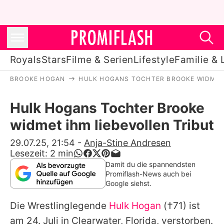
Royals
Stars
Filme & Serien
Lifestyle
Familie & 
BROOKE HOGAN
HULK HOGANS TOCHTER BROOKE WIDMET 
Royals
Hulk Hogans Tochter Brooke
Stars
widmet ihm liebevollen Tribut
Filme & Serien
29.07.25, 21:54
-
Anja-Stine Andresen
Lesezeit:
2
min
Lifestyle
Damit du die spannendsten
Promiflash-News auch bei
Familie & Liebe
Google siehst.
Promiflash Exklusiv
Die Wrestlinglegende
Hulk Hogan
(†71) ist
am 24. Juli in Clearwater, Florida, verstorben.