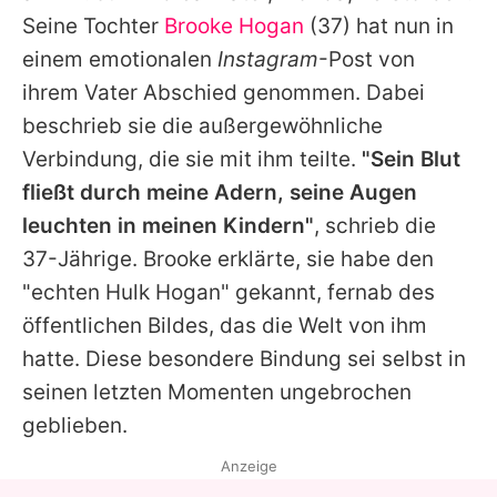
Alle Themen auf Promiflash
Seine Tochter
Brooke Hogan
(37) hat nun in
einem emotionalen
Instagram
-Post von
Jobs
ihrem Vater Abschied genommen. Dabei
App runterladen
beschrieb sie die außergewöhnliche
Team
Verbindung, die sie mit ihm teilte.
"Sein Blut
fließt durch meine Adern, seine Augen
Redaktionelle Richtlinien
leuchten in meinen Kindern"
, schrieb die
Impressum
37-Jährige.
Brooke
erklärte, sie habe den
"echten
Hulk
Hogan" gekannt, fernab des
Datenschutzerklärung
öffentlichen Bildes, das die Welt von ihm
Nutzungsbedingungen
hatte. Diese besondere Bindung sei selbst in
seinen letzten Momenten ungebrochen
Utiq verwalten
geblieben.
Anzeige