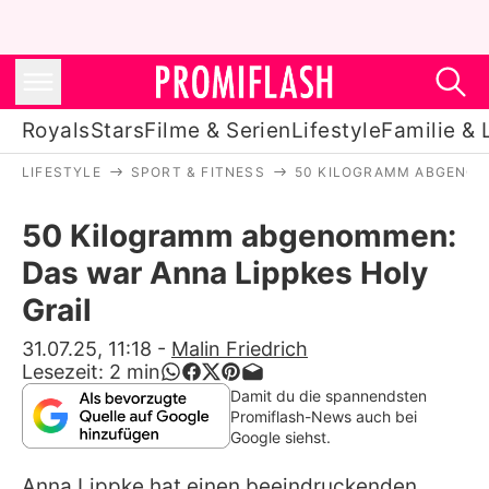
Royals
Stars
Filme & Serien
Lifestyle
Familie & 
LIFESTYLE
SPORT & FITNESS
50 KILOGRAMM ABGENOMM
Royals
50 Kilogramm abgenommen:
Stars
Das war Anna Lippkes Holy
Filme & Serien
Grail
Lifestyle
31.07.25, 11:18
-
Malin Friedrich
Lesezeit:
2
min
Familie & Liebe
Damit du die spannendsten
Promiflash-News auch bei
Promiflash Exklusiv
Google siehst.
Anna Lippke
hat einen beeindruckenden