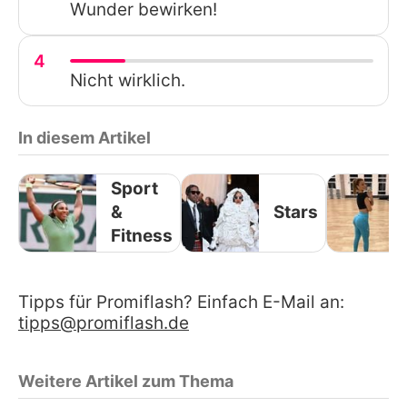
Wunder bewirken!
4
Nicht wirklich.
In diesem Artikel
Sport
&
Stars
Fitness
Tipps für Promiflash? Einfach E-Mail an:
tipps@promiflash.de
Weitere Artikel zum Thema