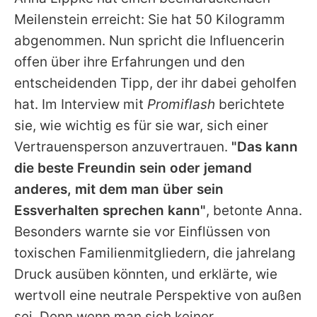
Alle Themen auf Promiflash
Meilenstein erreicht: Sie hat 50 Kilogramm
Jobs
abgenommen. Nun spricht die Influencerin
offen über ihre Erfahrungen und den
App runterladen
entscheidenden Tipp, der ihr dabei geholfen
Team
hat. Im Interview mit
Promiflash
berichtete
sie, wie wichtig es für sie war, sich einer
Redaktionelle Richtlinien
Vertrauensperson anzuvertrauen.
"Das kann
Impressum
die beste Freundin sein oder jemand
anderes, mit dem man über sein
Datenschutzerklärung
Essverhalten sprechen kann"
, betonte Anna.
Nutzungsbedingungen
Besonders warnte sie vor Einflüssen von
Utiq verwalten
toxischen Familienmitgliedern, die jahrelang
Druck ausüben könnten, und erklärte, wie
wertvoll eine neutrale Perspektive von außen
sei. Denn wenn man sich keiner